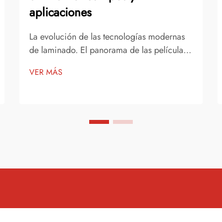
aplicaciones
La evolución de las tecnologías modernas
de laminado. El panorama de las películas
protectoras y acabados ha cambiado
VER MÁS
drásticamente en los últimos años, con el
vinilo de color emergiendo como una
solución innovadora para aplicaciones
comerciales y creativas. A medida que...