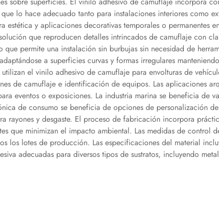
nes sobre superficies. El vinilo adhesivo de camuflaje incorpora 
 que lo hace adecuado tanto para instalaciones interiores como ext
a estética y aplicaciones decorativas temporales o permanentes en d
solución que reproducen detalles intrincados de camuflaje con cla
 lo que permite una instalación sin burbujas sin necesidad de herra
, adaptándose a superficies curvas y formas irregulares manteniendo
 utilizan el vinilo adhesivo de camuflaje para envolturas de vehícu
fines de camuflaje e identificación de equipos. Las aplicaciones ar
ara eventos o exposiciones. La industria marina se beneficia de 
ónica de consumo se beneficia de opciones de personalización de 
ra rayones y desgaste. El proceso de fabricación incorpora prácti
entes que minimizan el impacto ambiental. Las medidas de control 
os los lotes de producción. Las especificaciones del material inc
esiva adecuadas para diversos tipos de sustratos, incluyendo metal, 