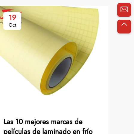
19
2
Oct
No
Las 10 mejores marcas de
Cóm
películas de laminado en frío
de 