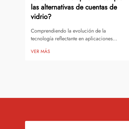
las alternativas de cuentas de
vidrio?
Comprendiendo la evolución de la
tecnología reflectante en aplicaciones
modernas de seguridad. El avance de los
VER MÁS
materiales reflectantes ha revolucionado las
aplicaciones de seguridad en diversas
industrias, desde señalización vial hasta
equipos de protección personal. A la
vanguardia...