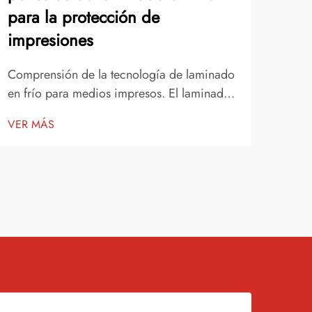
para la protección de
Bri
impresiones
El l
una 
Comprensión de la tecnología de laminado
entu
en frío para medios impresos. El laminado
VER
mater
en frío ha revolucionado la forma en que
VER MÁS
proy
protegemos y mejoramos los materiales
elab
impresos, especialmente al trabajar con
hoga
vinilo de color y otros sustratos premium.
pers
Esta tecnología avanzada ofrece...
funci