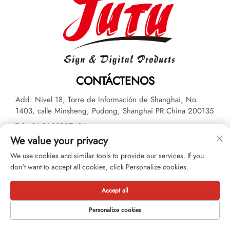
CONTÁCTENOS
Add: Nivel 18, Torre de Información de Shanghai, No.
1403, calle Minsheng, Pudong, Shanghai PR China 200135
Tel:
+86-21-33927426
We value your privacy
Correo electrónico:
[email protected]
We use cookies and similar tools to provide our services. If you
don't want to accept all cookies, click Personalize cookies.
Derechos de autor © 2026 JUTU New Materials Technology
Limited. Todos los derechos reservados. -
Política de privacidad
Accept all
Personalize cookies