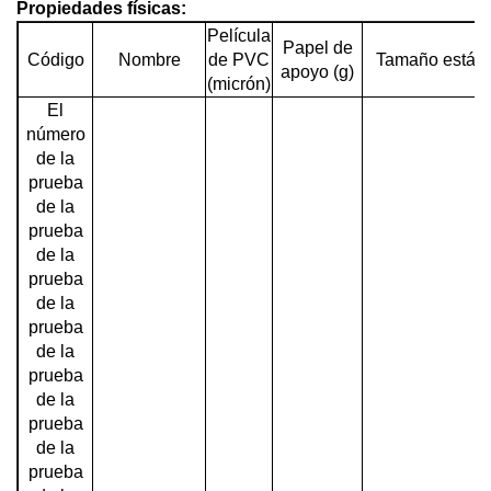
Propiedades físicas:
Película
Papel de
Código
Nombre
de PVC
Tamaño estánd
apoyo (g)
(micrón)
El
número
de la
prueba
de la
prueba
de la
prueba
de la
prueba
de la
prueba
de la
prueba
de la
prueba