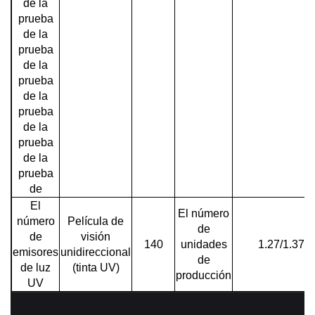
de la
prueba
de la
prueba
de la
prueba
de la
prueba
de la
prueba
de la
prueba
de
El
El número
número
Película de
de
de
visión
140
unidades
1.27/1.37/1
emisores
unidireccional
de
de luz
(tinta UV)
producción
UV