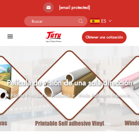
[email protected]
ES
Obtener una cotización
Película de visión de una sola dirección
Página Principal
>
Productos
>
Vinilo Adhesivo Imprimible