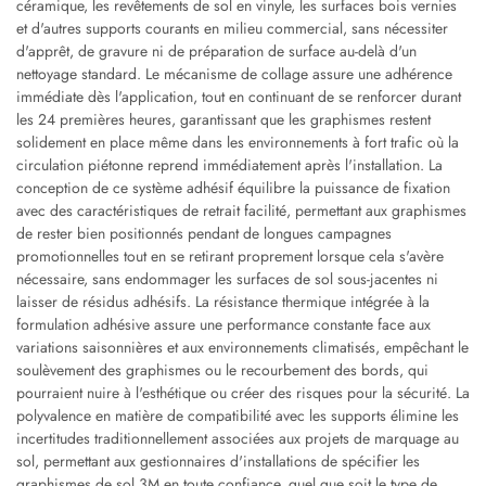
céramique, les revêtements de sol en vinyle, les surfaces bois vernies
et d'autres supports courants en milieu commercial, sans nécessiter
d'apprêt, de gravure ni de préparation de surface au-delà d'un
nettoyage standard. Le mécanisme de collage assure une adhérence
immédiate dès l'application, tout en continuant de se renforcer durant
les 24 premières heures, garantissant que les graphismes restent
solidement en place même dans les environnements à fort trafic où la
circulation piétonne reprend immédiatement après l'installation. La
conception de ce système adhésif équilibre la puissance de fixation
avec des caractéristiques de retrait facilité, permettant aux graphismes
de rester bien positionnés pendant de longues campagnes
promotionnelles tout en se retirant proprement lorsque cela s'avère
nécessaire, sans endommager les surfaces de sol sous-jacentes ni
laisser de résidus adhésifs. La résistance thermique intégrée à la
formulation adhésive assure une performance constante face aux
variations saisonnières et aux environnements climatisés, empêchant le
soulèvement des graphismes ou le recourbement des bords, qui
pourraient nuire à l'esthétique ou créer des risques pour la sécurité. La
polyvalence en matière de compatibilité avec les supports élimine les
incertitudes traditionnellement associées aux projets de marquage au
sol, permettant aux gestionnaires d'installations de spécifier les
graphismes de sol 3M en toute confiance, quel que soit le type de