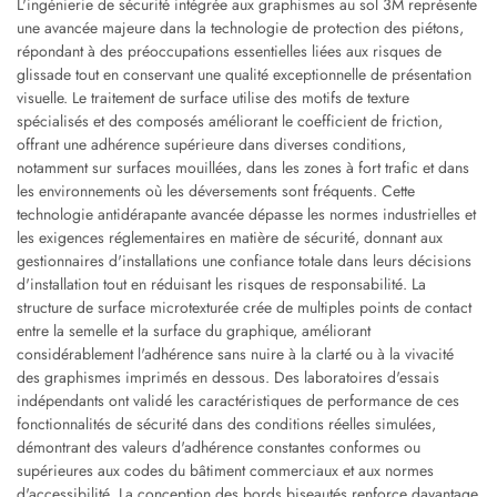
L'ingénierie de sécurité intégrée aux graphismes au sol 3M représente
une avancée majeure dans la technologie de protection des piétons,
répondant à des préoccupations essentielles liées aux risques de
glissade tout en conservant une qualité exceptionnelle de présentation
visuelle. Le traitement de surface utilise des motifs de texture
spécialisés et des composés améliorant le coefficient de friction,
offrant une adhérence supérieure dans diverses conditions,
notamment sur surfaces mouillées, dans les zones à fort trafic et dans
les environnements où les déversements sont fréquents. Cette
technologie antidérapante avancée dépasse les normes industrielles et
les exigences réglementaires en matière de sécurité, donnant aux
gestionnaires d'installations une confiance totale dans leurs décisions
d'installation tout en réduisant les risques de responsabilité. La
structure de surface microtexturée crée de multiples points de contact
entre la semelle et la surface du graphique, améliorant
considérablement l'adhérence sans nuire à la clarté ou à la vivacité
des graphismes imprimés en dessous. Des laboratoires d'essais
indépendants ont validé les caractéristiques de performance de ces
fonctionnalités de sécurité dans des conditions réelles simulées,
démontrant des valeurs d'adhérence constantes conformes ou
supérieures aux codes du bâtiment commerciaux et aux normes
d'accessibilité. La conception des bords biseautés renforce davantage