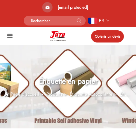
[email protected]
FR
Obtenir un devis
Étiquette en papier
Page d'accueil
>
Produits
>
Étiquette Autocollante
>
Étiquette en papier