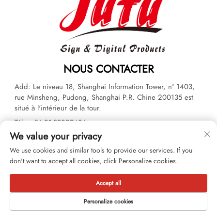
NOUS CONTACTER
Add: Le niveau 18, Shanghai Information Tower, n° 1403,
rue Minsheng, Pudong, Shanghai P.R. Chine 200135 est
situé à l'intérieur de la tour.
Tél. :
+86-21-33927426
We value your privacy
E-mail :
[email protected]
We use cookies and similar tools to provide our services. If you
don't want to accept all cookies, click Personalize cookies.
Copyright © 2026 JUTU New Materials Technology Limited Tous
droits réservés. -
Politique de confidentialité
Accept all
Personalize cookies