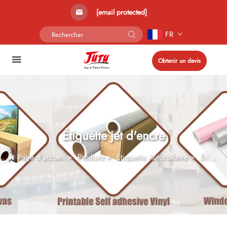
[email protected]
FR
Obtenir un devis
Étiquette jet d'encre
Page d'accueil
>
Produits
>
Étiquette Autocollante
>
Étiquette jet d'encre