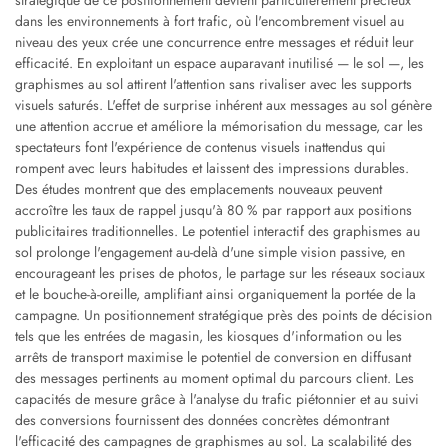
dans les environnements à fort trafic, où l'encombrement visuel au
niveau des yeux crée une concurrence entre messages et réduit leur
efficacité. En exploitant un espace auparavant inutilisé — le sol —, les
graphismes au sol attirent l'attention sans rivaliser avec les supports
visuels saturés. L'effet de surprise inhérent aux messages au sol génère
une attention accrue et améliore la mémorisation du message, car les
spectateurs font l'expérience de contenus visuels inattendus qui
rompent avec leurs habitudes et laissent des impressions durables.
Des études montrent que des emplacements nouveaux peuvent
accroître les taux de rappel jusqu'à 80 % par rapport aux positions
publicitaires traditionnelles. Le potentiel interactif des graphismes au
sol prolonge l'engagement au-delà d'une simple vision passive, en
encourageant les prises de photos, le partage sur les réseaux sociaux
et le bouche-à-oreille, amplifiant ainsi organiquement la portée de la
campagne. Un positionnement stratégique près des points de décision
tels que les entrées de magasin, les kiosques d'information ou les
arrêts de transport maximise le potentiel de conversion en diffusant
des messages pertinents au moment optimal du parcours client. Les
capacités de mesure grâce à l'analyse du trafic piétonnier et au suivi
des conversions fournissent des données concrètes démontrant
l'efficacité des campagnes de graphismes au sol. La scalabilité des