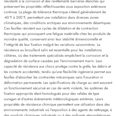
résistants à la corrosion et des revêtements barrières étanches qui
préservent les propriétés réfléchissantes sous exposition extérieure
continue. La plage de tolérance thermique s'étend généralement de
-40 °F à 200 °F, permettant une installation dans diverses zones
climatiques, des conditions arctiques aux environnements désertiques.
Ces feuilles résistent aux cycles de dilatation et de contraction
thermiques qui provoquent une fatigue matérielle chez les produits de
moindre qualité, conservant ainsi leur stabilité dimensionnelle et
l'intégrité de leur fixation malgré les variations saisonnières. La
résistance au brouillard salin est essentielle pour les installations
côtières, où des traitements spécialisés empêchent la corrosion et la
dégradation de surface causées par l'environnement marin. Leur
capacité de résistance aux chocs protège contre la grêle, les débris et
les contacts accidentels, tandis qu'une flexibilité ingénierie permet aux
feuilles d'absorber les contraintes mécaniques sans fissuration ni
déformation permanente. Les spécifications de charge au vent assurent
un fonctionnement sécurisé en cas de vents violents, les systèmes de
fixation appropriés étant homologués pour des rafales de type
ouragan et d'autres événements météorologiques extrêmes. Leurs
propriétés de résistance chimique permettent une utilisation dans des
environnements industriels où l'exposition à des agents de nettoyage, à
des produits chimiques industriels ou à des polluants atmosphériques