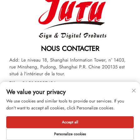
NOUS CONTACTER
Add: Le niveau 18, Shanghai Information Tower, n° 1403,
rue Minsheng, Pudong, Shanghai P.R. Chine 200135 est
situé à l'intérieur de la tour.
Tél. :
+86-21-33927426
We value your privacy
E-mail :
[email protected]
We use cookies and similar tools to provide our services. If you
don't want to accept all cookies, click Personalize cookies.
Copyright © 2026 JUTU New Materials Technology Limited Tous
droits réservés. -
Politique de confidentialité
Accept all
Personalize cookies