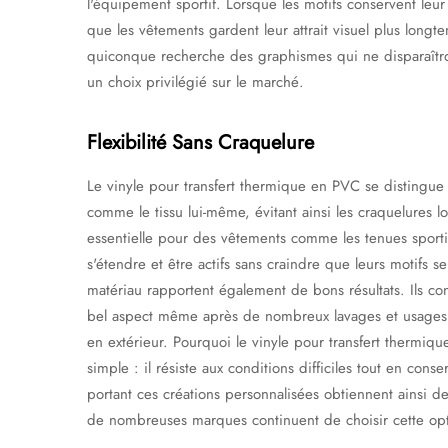
l'équipement sportif. Lorsque les motifs conservent leur 
que les vêtements gardent leur attrait visuel plus longt
quiconque recherche des graphismes qui ne disparaîtr
un choix privilégié sur le marché.
Flexibilité Sans Craquelure
Le vinyle pour transfert thermique en PVC se distingue p
comme le tissu lui-même, évitant ainsi les craquelures lo
essentielle pour des vêtements comme les tenues sportiv
s'étendre et être actifs sans craindre que leurs motifs 
matériau rapportent également de bons résultats. Ils co
bel aspect même après de nombreux lavages et usages,
en extérieur. Pourquoi le vinyle pour transfert thermiqu
simple : il résiste aux conditions difficiles tout en con
portant ces créations personnalisées obtiennent ainsi d
de nombreuses marques continuent de choisir cette opt