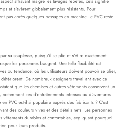
aspect attrayant malgré les lavages répétés, cela signifie
emps et s'avèrent globalement plus résistants. Pour
ont pas après quelques passages en machine, le PVC reste
ar sa souplesse, puisqu'il se plie et s'étire exactement
rsque les personnes bougent. Une telle flexibilité est
es ou tendance, où les utilisateurs doivent pouvoir se plier,
se détériorent. De nombreux designers travaillant avec ce
nstatent que les chemises et autres vêtements conservent un
 notamment lors d'entraînements intenses ou d'aventures
e en PVC est-il si populaire auprès des fabricants ? C'est
servant des couleurs vives et des détails nets. Les personnes
es vêtements durables et confortables, expliquant pourquoi
ion pour leurs produits.