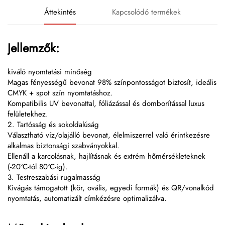
Áttekintés
Kapcsolódó termékek
Jellemzők:
kiváló nyomtatási minőség
Magas fényességű bevonat 98% színpontosságot biztosít, ideális
CMYK + spot szín nyomtatáshoz.
Kompatibilis UV bevonattal, fóliázással és domborítással luxus
felületekhez.
2. Tartósság és sokoldalúság
Választható víz/olajálló bevonat, élelmiszerrel való érintkezésre
alkalmas biztonsági szabványokkal.
Ellenáll a karcolásnak, hajlításnak és extrém hőmérsékleteknek
(-20°C-tól 80°C-ig).
3. Testreszabási rugalmasság
Kivágás támogatott (kör, ovális, egyedi formák) és QR/vonalkód
nyomtatás, automatizált címkézésre optimalizálva.