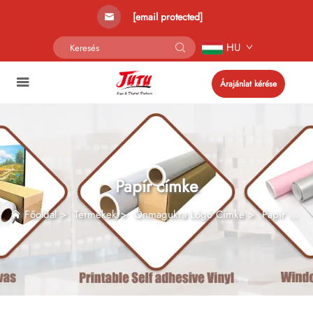
[email protected]
HU
Árajánlat kérése
Papír címke
Főoldal
>
Termékek
>
Önmagukra Lógó Címke
>
Papír címke