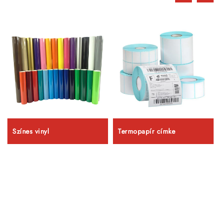
Színes vinyl
Termopapír címke