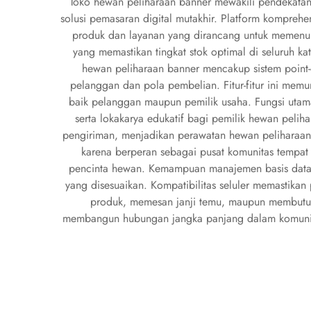
Toko hewan peliharaan banner mewakili pendekatan
solusi pemasaran digital mutakhir. Platform komprehe
produk dan layanan yang dirancang untuk memenuh
yang memastikan tingkat stok optimal di seluruh 
hewan peliharaan banner mencakup sistem point-o
pelanggan dan pola pembelian. Fitur-fitur ini me
baik pelanggan maupun pemilik usaha. Fungsi utam
serta lokakarya edukatif bagi pemilik hewan pelih
pengiriman, menjadikan perawatan hewan peliharaan 
karena berperan sebagai pusat komunitas tempat 
pencinta hewan. Kemampuan manajemen basis data y
yang disesuaikan. Kompatibilitas seluler memastika
produk, memesan janji temu, maupun membutuhk
membangun hubungan jangka panjang dalam komunitas