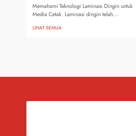
Memahami Teknologi Laminasi Dingin untuk
Media Cetak. Laminasi dingin telah
merevolusi cara kita melindungi dan
LIHAT SEMUA
meningkatkan kualitas bahan cetak,
terutama saat bekerja dengan vinyl
berwarna dan substrat premium lainnya.
Teknologi canggih ini menawarkan...