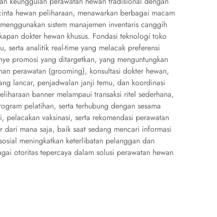
kan keunggulan perawatan hewan tradisional dengan
a pecinta hewan peliharaan, menawarkan berbagai macam
 menggunakan sistem manajemen inventaris canggih
kapan dokter hewan khusus. Fondasi teknologi toko
serta analitik real-time yang melacak preferensi
anye promosi yang ditargetkan, yang menguntungkan
an perawatan (grooming), konsultasi dokter hewan,
ang lancar, penjadwalan janji temu, dan koordinasi
iharaan banner melampaui transaksi ritel sederhana,
program pelatihan, serta terhubung dengan sesama
 pelacakan vaksinasi, serta rekomendasi perawatan
 dari mana saja, baik saat sedang mencari informasi
osial meningkatkan keterlibatan pelanggan dan
ai otoritas tepercaya dalam solusi perawatan hewan