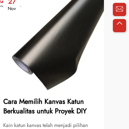
27
2
Nov
No
Cara Memilih Kanvas Katun
Kes
Berkualitas untuk Proyek DIY
Tra
Dih
Kain katun kanvas telah menjadi pilihan