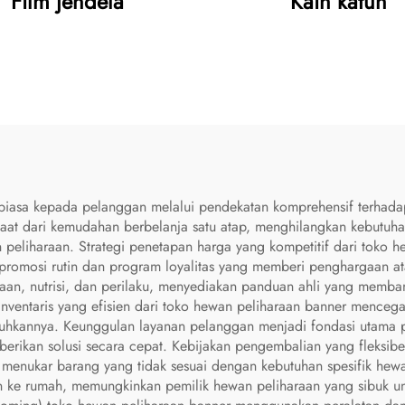
Film jendela
Kain katun
 biasa kepada pelanggan melalui pendekatan komprehensif terhad
faat dari kemudahan berbelanja satu atap, menghilangkan kebutu
peliharaan. Strategi penetapan harga yang kompetitif dari toko 
promosi rutin dan program loyalitas yang memberi penghargaan ata
an, nutrisi, dan perilaku, menyediakan panduan ahli yang memba
nventaris yang efisien dari toko hewan peliharaan banner menceg
utuhkannya. Keunggulan layanan pelanggan menjadi fondasi utama
rikan solusi secara cepat. Kebijakan pengembalian yang fleksib
 menukar barang yang tidak sesuai dengan kebutuhan spesifik hew
ke rumah, memungkinkan pemilik hewan peliharaan yang sibuk unt