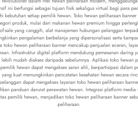
 revolusioner dalam ritel hewan peliharaan modern, menggabung
nsif ini berfungsi sebagai tujuan fisik sekaligus virtual bagi par
i kebutuhan setiap pemilik hewan. Toko hewan peliharaan banner
kategori produk, mulai dari makanan hewan premium hingga perleng
f-sale yang canggih, alat manajemen hubungan pelanggan terpadu, 
mungkinkan pengalaman berbelanja yang dipersonalisasi serta kamp
a toko hewan peliharaan banner mencakup penjualan eceran, layan
araan. Infrastruktur digital platform mendukung pemesanan daring y
lebih mudah diakses daripada sebelumnya. Aplikasi toko hewan pel
pemilik hewan dapat mengakses saran ahli, berpartisipasi dalam 
ang kuat memungkinkan pencatatan kesehatan hewan secara rinci,
n pelanggan dapat mengakses layanan toko hewan peliharaan banner
an panduan darurat perawatan hewan. Integrasi platform media s
 pemilik hewan, menjadikan toko hewan peliharaan banner sebag
peliharaan.