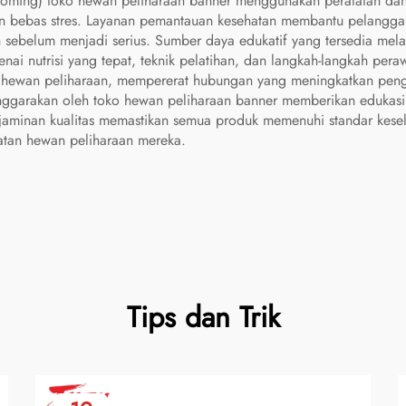
oming) toko hewan peliharaan banner menggunakan peralatan dan
n bebas stres. Layanan pemantauan kesehatan membantu pelangga
ah sebelum menjadi serius. Sumber daya edukatif yang tersedia m
i nutrisi yang tepat, teknik pelatihan, dan langkah-langkah pera
ik hewan peliharaan, mempererat hubungan yang meningkatkan pen
enggarakan oleh toko hewan peliharaan banner memberikan edukasi b
 jaminan kualitas memastikan semua produk memenuhi standar kes
atan hewan peliharaan mereka.
Tips dan Trik