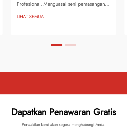
Profesional. Menguasai seni pemasangan
vinyl telah menjadi semakin populer di
LIHAT SEMUA
kalangan penggemar DIY maupun
profesional. Dengan kemajuan teknologi
film laminasi dingin, mencapai hasil yang
memukau semakin mudah...
Dapatkan Penawaran Gratis
Perwakilan kami akan segera menghubungi Anda.