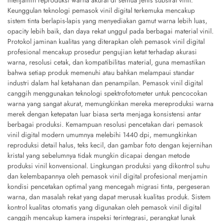
menjamin reproduksi warna akurat di semua jenis substrat vinil.
Keunggulan teknologi pemasok vinil digital terkemuka mencakup
sistem tinta berlapis-lapis yang menyediakan gamut warna lebih luas,
opacity lebih baik, dan daya rekat unggul pada berbagai material vinil.
Protokol jaminan kualitas yang diterapkan oleh pemasok vinil digital
profesional mencakup prosedur pengujian ketat terhadap akurasi
warna, resolusi cetak, dan kompatibilitas material, guna memastikan
bahwa setiap produk memenuhi atau bahkan melampaui standar
industri dalam hal ketahanan dan penampilan. Pemasok vinil digital
canggih menggunakan teknologi spektrofotometer untuk pencocokan
warna yang sangat akurat, memungkinkan mereka mereproduksi warna
merek dengan ketepatan luar biasa serta menjaga konsistensi antar
berbagai produksi. Kemampuan resolusi pencetakan dari pemasok
vinil digital modern umumnya melebihi 1440 dpi, memungkinkan
reproduksi detail halus, teks kecil, dan gambar foto dengan kejernihan
kristal yang sebelumnya tidak mungkin dicapai dengan metode
produksi vinil konvensional. Lingkungan produksi yang dikontrol suhu
dan kelembapannya oleh pemasok vinil digital profesional menjamin
kondisi pencetakan optimal yang mencegah migrasi tinta, pergeseran
warna, dan masalah rekat yang dapat merusak kualitas produk. Sistem
kontrol kualitas otomatis yang digunakan oleh pemasok vinil digital
canggih mencakup kamera inspeksi terintegrasi, perangkat lunak