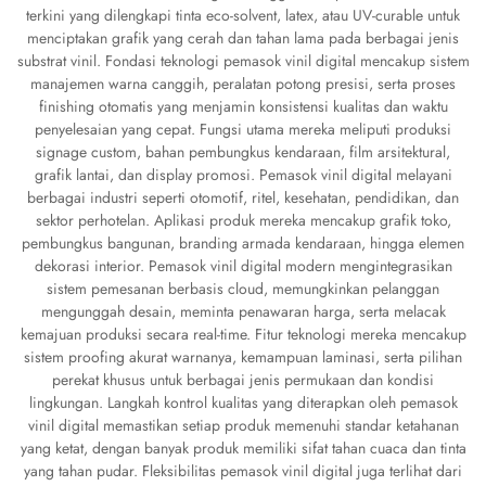
terkini yang dilengkapi tinta eco-solvent, latex, atau UV-curable untuk
menciptakan grafik yang cerah dan tahan lama pada berbagai jenis
substrat vinil. Fondasi teknologi pemasok vinil digital mencakup sistem
manajemen warna canggih, peralatan potong presisi, serta proses
finishing otomatis yang menjamin konsistensi kualitas dan waktu
penyelesaian yang cepat. Fungsi utama mereka meliputi produksi
signage custom, bahan pembungkus kendaraan, film arsitektural,
grafik lantai, dan display promosi. Pemasok vinil digital melayani
berbagai industri seperti otomotif, ritel, kesehatan, pendidikan, dan
sektor perhotelan. Aplikasi produk mereka mencakup grafik toko,
pembungkus bangunan, branding armada kendaraan, hingga elemen
dekorasi interior. Pemasok vinil digital modern mengintegrasikan
sistem pemesanan berbasis cloud, memungkinkan pelanggan
mengunggah desain, meminta penawaran harga, serta melacak
kemajuan produksi secara real-time. Fitur teknologi mereka mencakup
sistem proofing akurat warnanya, kemampuan laminasi, serta pilihan
perekat khusus untuk berbagai jenis permukaan dan kondisi
lingkungan. Langkah kontrol kualitas yang diterapkan oleh pemasok
vinil digital memastikan setiap produk memenuhi standar ketahanan
yang ketat, dengan banyak produk memiliki sifat tahan cuaca dan tinta
yang tahan pudar. Fleksibilitas pemasok vinil digital juga terlihat dari