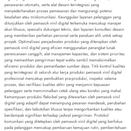
penawaran otomatis, serta alat desain terintegrasi yang
menyederhanakan proses pemesanan dan mengurangi potensi
kesalahan atau miskomunikasi. Keunggulan layanan pelanggan yang
ditunjukkan oleh pemasok vinil digital terkemuka mencakup manajer
akun khusus, spesialis dukungan teknis, dan layanan konsultasi desain
yang memberikan perhatian personal serta panduan ahli untuk setiap
proyek. Optimalisasi penjadwalan produksi yang diterapkan oleh
pemasok vinil digital yang efisien menggunakan perangkat lunak
perencanaan canggih, alat manajemen kapasitas, dan sistem prioritas
yang memastikan pengiriman tepat waktu sambil memaksimalkan
efisiensi produksi dan pemanfaatan sumber daya. Titik kontrol kualitas
yang terintegrasi di seluruh alur kerja produksi pemasok vinil digital
profesional mencakup pembuktian pra-produksi, inspeksi selama
proses, dan verifikasi kualitas akhir yang menjamin kepuasan
pelanggan serta meminimalkan cetak ulang atau koreksi yang mahal.
Kemampuan produksi fleksibel yang ditawarkan oleh pemasok vinil
digital yang adaptif dapat menampung pesanan mendesak, perubahan
spesifikasi, dan kebutuhan khusus tanpa mengorbankan kualitas atau
berdampak signifikan terhadap jadwal pengiriman. Protokol
komunikasi yang ditetapkan oleh pemasok vinil digital yang berfokus
pada pelanggan mencakup pembaruan kemajuan rutin, pemberitahuan