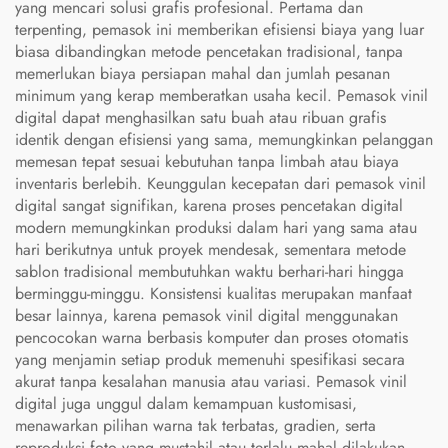
yang mencari solusi grafis profesional. Pertama dan
terpenting, pemasok ini memberikan efisiensi biaya yang luar
biasa dibandingkan metode pencetakan tradisional, tanpa
memerlukan biaya persiapan mahal dan jumlah pesanan
minimum yang kerap memberatkan usaha kecil. Pemasok vinil
digital dapat menghasilkan satu buah atau ribuan grafis
identik dengan efisiensi yang sama, memungkinkan pelanggan
memesan tepat sesuai kebutuhan tanpa limbah atau biaya
inventaris berlebih. Keunggulan kecepatan dari pemasok vinil
digital sangat signifikan, karena proses pencetakan digital
modern memungkinkan produksi dalam hari yang sama atau
hari berikutnya untuk proyek mendesak, sementara metode
sablon tradisional membutuhkan waktu berhari-hari hingga
berminggu-minggu. Konsistensi kualitas merupakan manfaat
besar lainnya, karena pemasok vinil digital menggunakan
pencocokan warna berbasis komputer dan proses otomatis
yang menjamin setiap produk memenuhi spesifikasi secara
akurat tanpa kesalahan manusia atau variasi. Pemasok vinil
digital juga unggul dalam kemampuan kustomisasi,
menawarkan pilihan warna tak terbatas, gradien, serta
reproduksi foto yang mustahil atau terlalu mahal dilakukan