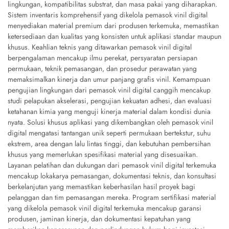
lingkungan, kompatibilitas substrat, dan masa pakai yang diharapkan.
Sistem inventaris komprehensif yang dikelola pemasok vinil digital
menyediakan material premium dari produsen terkemuka, memastikan
ketersediaan dan kualitas yang konsisten untuk aplikasi standar maupun
khusus. Keahlian teknis yang ditawarkan pemasok vinil digital
berpengalaman mencakup ilmu perekat, persyaratan persiapan
permukaan, teknik pemasangan, dan prosedur perawatan yang
memaksimalkan kinerja dan umur panjang grafis vinil. Kemampuan
pengujian lingkungan dari pemasok vinil digital canggih mencakup
studi pelapukan akselerasi, pengujian kekuatan adhesi, dan evaluasi
ketahanan kimia yang menguji kinerja material dalam kondisi dunia
nyata. Solusi khusus aplikasi yang dikembangkan oleh pemasok vinil
digital mengatasi tantangan unik seperti permukaan bertekstur, suhu
ekstrem, area dengan lalu lintas tinggi, dan kebutuhan pembersihan
khusus yang memerlukan spesifikasi material yang disesuaikan.
Layanan pelatihan dan dukungan dari pemasok vinil digital terkemuka
mencakup lokakarya pemasangan, dokumentasi teknis, dan konsultasi
berkelanjutan yang memastikan keberhasilan hasil proyek bagi
pelanggan dan tim pemasangan mereka. Program sertifikasi material
yang dikelola pemasok vinil digital terkemuka mencakup garansi
produsen, jaminan kinerja, dan dokumentasi kepatuhan yang