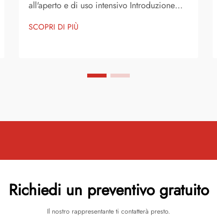
all'aperto e di uso intensivo Introduzione
alla tela in poliestere La tela in poliestere è
SCOPRI DI PIÙ
uno dei tessuti più affidabili e versatili
disponibili per scopi sia consumer che
industriali. È diventato un materiale di
scelt...
Richiedi un preventivo gratuito
Il nostro rappresentante ti contatterà presto.