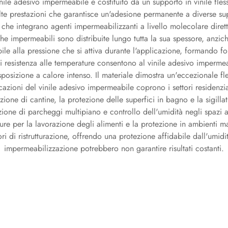
inile adesivo impermeabile è costituito da un supporto in vinile fle
lte prestazioni che garantisce un'adesione permanente a diverse supe
 che integrano agenti impermeabilizzanti a livello molecolare diret
he impermeabili sono distribuite lungo tutta la sua spessore, anziché
le alla pressione che si attiva durante l'applicazione, formando fo
i resistenza alle temperature consentono al vinile adesivo impermea
posizione a calore intenso. Il materiale dimostra un'eccezionale fles
azioni del vinile adesivo impermeabile coprono i settori residenzi
ione di cantine, la protezione delle superfici in bagno e la sigilla
one di parcheggi multipiano e controllo dell'umidità negli spazi al 
ture per la lavorazione degli alimenti e la protezione in ambienti ma
ri di ristrutturazione, offrendo una protezione affidabile dall'umidit
impermeabilizzazione potrebbero non garantire risultati costanti.