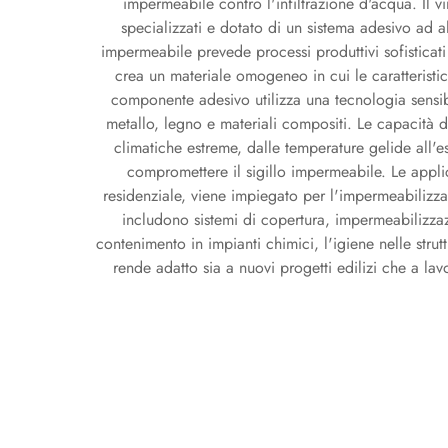
impermeabile contro l'infiltrazione d'acqua. Il v
specializzati e dotato di un sistema adesivo ad a
impermeabile prevede processi produttivi sofisticati
crea un materiale omogeneo in cui le caratteristic
componente adesivo utilizza una tecnologia sensibi
metallo, legno e materiali compositi. Le capacità d
climatiche estreme, dalle temperature gelide all'es
compromettere il sigillo impermeabile. Le applic
residenziale, viene impiegato per l'impermeabilizzaz
includono sistemi di copertura, impermeabilizzazi
contenimento in impianti chimici, l'igiene nelle strut
rende adatto sia a nuovi progetti edilizi che a lavo