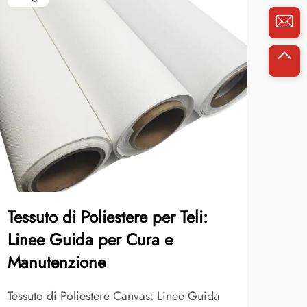
Tessuto di Poliestere per Teli:
La 
Linee Guida per Cura e
mic
Manutenzione
del
vet
Tessuto di Poliestere Canvas: Linee Guida