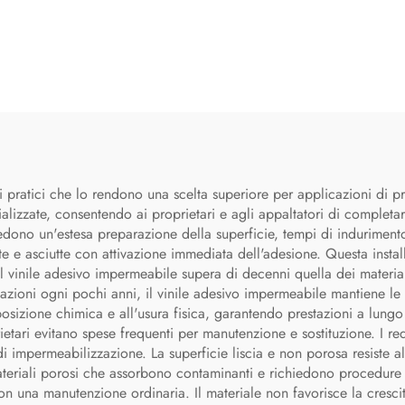
 pratici che lo rendono una scelta superiore per applicazioni di pro
lizzate, consentendo ai proprietari e agli appaltatori di completar
dono un'estesa preparazione della superficie, tempi di indurimento e
te e asciutte con attivazione immediata dell'adesione. Questa install
l vinile adesivo impermeabile supera di decenni quella dei materia
icazioni ogni pochi anni, il vinile adesivo impermeabile mantiene le
sposizione chimica e all'usura fisica, garantendo prestazioni a lung
etari evitano spese frequenti per manutenzione e sostituzione. I req
i impermeabilizzazione. La superficie liscia e non porosa resiste a
eriali porosi che assorbono contaminanti e richiedono procedure di 
on una manutenzione ordinaria. Il materiale non favorisce la cresc