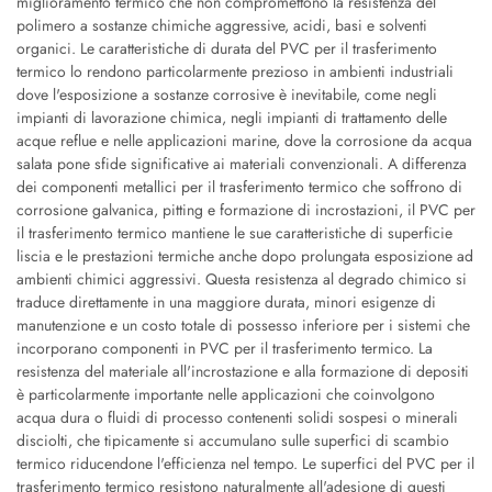
miglioramento termico che non compromettono la resistenza del
polimero a sostanze chimiche aggressive, acidi, basi e solventi
organici. Le caratteristiche di durata del PVC per il trasferimento
termico lo rendono particolarmente prezioso in ambienti industriali
dove l'esposizione a sostanze corrosive è inevitabile, come negli
impianti di lavorazione chimica, negli impianti di trattamento delle
acque reflue e nelle applicazioni marine, dove la corrosione da acqua
salata pone sfide significative ai materiali convenzionali. A differenza
dei componenti metallici per il trasferimento termico che soffrono di
corrosione galvanica, pitting e formazione di incrostazioni, il PVC per
il trasferimento termico mantiene le sue caratteristiche di superficie
liscia e le prestazioni termiche anche dopo prolungata esposizione ad
ambienti chimici aggressivi. Questa resistenza al degrado chimico si
traduce direttamente in una maggiore durata, minori esigenze di
manutenzione e un costo totale di possesso inferiore per i sistemi che
incorporano componenti in PVC per il trasferimento termico. La
resistenza del materiale all'incrostazione e alla formazione di depositi
è particolarmente importante nelle applicazioni che coinvolgono
acqua dura o fluidi di processo contenenti solidi sospesi o minerali
disciolti, che tipicamente si accumulano sulle superfici di scambio
termico riducendone l'efficienza nel tempo. Le superfici del PVC per il
trasferimento termico resistono naturalmente all'adesione di questi