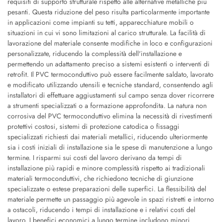
requisiti di supporto strutturale rispetto alle alternative metalliche più
pesanti. Questa riduzione del peso risulta particolarmente importante
in applicazioni come impianti su tetti, apparecchiature mobili o
situazioni in cui vi sono limitazioni al carico strutturale. La facilità di
lavorazione del materiale consente modifiche in loco e configurazioni
personalizzate, riducendo la complessità dell'installazione e
permettendo un adattamento preciso a sistemi esistenti o interventi di
retrofit. Il PVC termoconduttivo può essere facilmente saldato, lavorato
e modificato utilizzando utensili e tecniche standard, consentendo agli
installatori di effettuare aggiustamenti sul campo senza dover ricorrere
a strumenti specializzati o a formazione approfondita. La natura non
corrosiva del PVC termoconduttivo elimina la necessità di rivestimenti
protettivi costosi, sistemi di protezione catodica o fissaggi
specializzati richiesti dai materiali metallici, riducendo ulteriormente
sia i costi iniziali di installazione sia le spese di manutenzione a lungo
termine. I risparmi sui costi del lavoro derivano da tempi di
installazione più rapidi e minore complessità rispetto ai tradizionali
materiali termoconduttivi, che richiedono tecniche di giunzione
specializzate o estese preparazioni delle superfici. La flessibilità del
materiale permette un passaggio più agevole in spazi ristretti e intorno
a ostacoli, riducendo i tempi di installazione e i relativi costi del
lavoro. I benefici economici a lungo termine includono minori