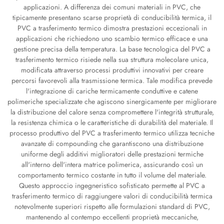
applicazioni. A differenza dei comuni materiali in PVC, che
tipicamente presentano scarse proprietà di conducibilità termica, il
PVC a trasferimento termico dimostra prestazioni eccezionali in
applicazioni che richiedono uno scambio termico efficace e una
gestione precisa della temperatura. La base tecnologica del PVC a
trasferimento termico risiede nella sua struttura molecolare unica,
modificata attraverso processi produttivi innovativi per creare
percorsi favorevoli alla trasmissione termica. Tale modifica prevede
l'integrazione di cariche termicamente conduttive e catene
polimeriche specializzate che agiscono sinergicamente per migliorare
la distribuzione del calore senza compromettere l'integrità strutturale,
la resistenza chimica o le caratteristiche di durabilità del materiale. Il
processo produttivo del PVC a trasferimento termico utilizza tecniche
avanzate di compounding che garantiscono una distribuzione
uniforme degli additivi miglioratori delle prestazioni termiche
all'interno dell'intera matrice polimerica, assicurando così un
comportamento termico costante in tutto il volume del materiale.
Questo approccio ingegneristico sofisticato permette al PVC a
trasferimento termico di raggiungere valori di conducibilità termica
notevolmente superiori rispetto alle formulazioni standard di PVC,
mantenendo al contempo eccellenti proprietà meccaniche,