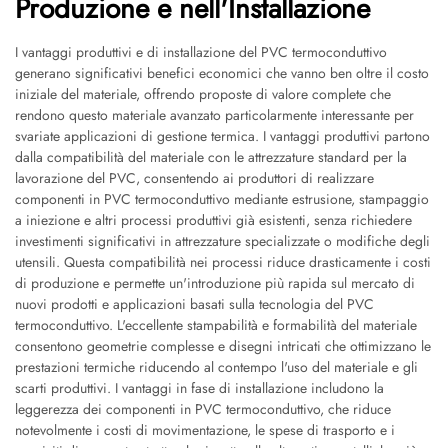
Produzione e nell'Installazione
I vantaggi produttivi e di installazione del PVC termoconduttivo
generano significativi benefici economici che vanno ben oltre il costo
iniziale del materiale, offrendo proposte di valore complete che
rendono questo materiale avanzato particolarmente interessante per
svariate applicazioni di gestione termica. I vantaggi produttivi partono
dalla compatibilità del materiale con le attrezzature standard per la
lavorazione del PVC, consentendo ai produttori di realizzare
componenti in PVC termoconduttivo mediante estrusione, stampaggio
a iniezione e altri processi produttivi già esistenti, senza richiedere
investimenti significativi in attrezzature specializzate o modifiche degli
utensili. Questa compatibilità nei processi riduce drasticamente i costi
di produzione e permette un'introduzione più rapida sul mercato di
nuovi prodotti e applicazioni basati sulla tecnologia del PVC
termoconduttivo. L'eccellente stampabilità e formabilità del materiale
consentono geometrie complesse e disegni intricati che ottimizzano le
prestazioni termiche riducendo al contempo l'uso del materiale e gli
scarti produttivi. I vantaggi in fase di installazione includono la
leggerezza dei componenti in PVC termoconduttivo, che riduce
notevolmente i costi di movimentazione, le spese di trasporto e i