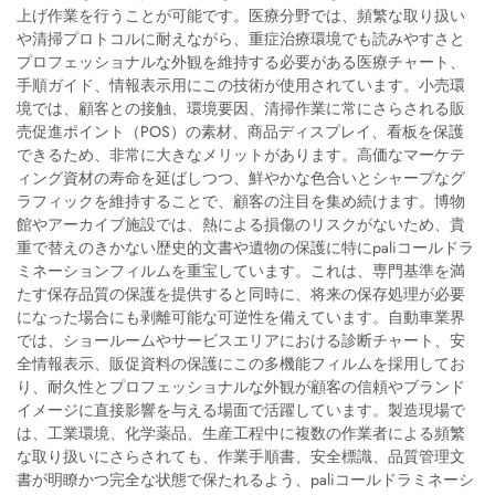
上げ作業を行うことが可能です。医療分野では、頻繁な取り扱い
や清掃プロトコルに耐えながら、重症治療環境でも読みやすさと
プロフェッショナルな外観を維持する必要がある医療チャート、
手順ガイド、情報表示用にこの技術が使用されています。小売環
境では、顧客との接触、環境要因、清掃作業に常にさらされる販
売促進ポイント（POS）の素材、商品ディスプレイ、看板を保護
できるため、非常に大きなメリットがあります。高価なマーケテ
ィング資材の寿命を延ばしつつ、鮮やかな色合いとシャープなグ
ラフィックを維持することで、顧客の注目を集め続けます。博物
館やアーカイブ施設では、熱による損傷のリスクがないため、貴
重で替えのきかない歴史的文書や遺物の保護に特にpaliコールドラ
ミネーションフィルムを重宝しています。これは、専門基準を満
たす保存品質の保護を提供すると同時に、将来の保存処理が必要
になった場合にも剥離可能な可逆性を備えています。自動車業界
では、ショールームやサービスエリアにおける診断チャート、安
全情報表示、販促資料の保護にこの多機能フィルムを採用してお
り、耐久性とプロフェッショナルな外観が顧客の信頼やブランド
イメージに直接影響を与える場面で活躍しています。製造現場で
は、工業環境、化学薬品、生産工程中に複数の作業者による頻繁
な取り扱いにさらされても、作業手順書、安全標識、品質管理文
書が明瞭かつ完全な状態で保たれるよう、paliコールドラミネーシ