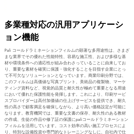
多業種対応の汎用アプリケーシ
ョン機能
Pali コールドラミネーションフィルムの顕著な多用途性は、さまざ
まな業界でその優れた性能特性、容易な施工性、および多様な基
材や環境条件への適応性が組み合わさっていることに由来してお
り、重要な素材を確実に保護・強化することを目指す企業にとっ
て不可欠なソリューションとなっています。商業印刷分野では、
このフィルムは高価値な写真プリント、美術品の複製物、マーケ
ティング資料など、視覚的品質と耐久性が極めて重要となる用途
において優れた保護性能を発揮します。これにより、印刷サービ
スプロバイダーは高付加価値の仕上げサービスを提供でき、耐久
性の高さで顧客満足を確保しながら、より高い価格設定が可能に
なります。教育機関では、重要な文書の保存、耐久性のある教材
の作成、生徒の作品や修了証の保護にpaliコールドラミネーション
フィルムを活用しています。コスト効率の高い施工プロセスによ
り、特別な設備投資や専門的なトレーニングなしに、自社内で仕