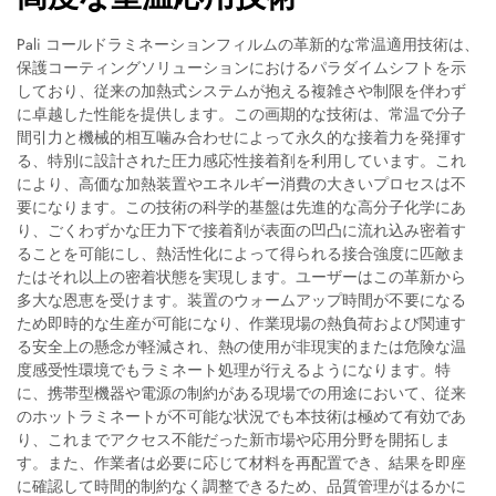
Pali コールドラミネーションフィルムの革新的な常温適用技術は、
保護コーティングソリューションにおけるパラダイムシフトを示
しており、従来の加熱式システムが抱える複雑さや制限を伴わず
に卓越した性能を提供します。この画期的な技術は、常温で分子
間引力と機械的相互噛み合わせによって永久的な接着力を発揮す
る、特別に設計された圧力感応性接着剤を利用しています。これ
により、高価な加熱装置やエネルギー消費の大きいプロセスは不
要になります。この技術の科学的基盤は先進的な高分子化学にあ
り、ごくわずかな圧力下で接着剤が表面の凹凸に流れ込み密着す
ることを可能にし、熱活性化によって得られる接合強度に匹敵ま
たはそれ以上の密着状態を実現します。ユーザーはこの革新から
多大な恩恵を受けます。装置のウォームアップ時間が不要になる
ため即時的な生産が可能になり、作業現場の熱負荷および関連す
る安全上の懸念が軽減され、熱の使用が非現実的または危険な温
度感受性環境でもラミネート処理が行えるようになります。特
に、携帯型機器や電源の制約がある現場での用途において、従来
のホットラミネートが不可能な状況でも本技術は極めて有効であ
り、これまでアクセス不能だった新市場や応用分野を開拓しま
す。また、作業者は必要に応じて材料を再配置でき、結果を即座
に確認して時間的制約なく調整できるため、品質管理がはるかに