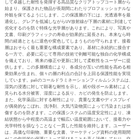
して卓越した耐性を発揮する高品質なクリアトップコート層から
始まり、保護された物品が長期間にわたりプロフェッショナルな
外観を保てるようにします。この保護層の下には、光透過率を最
適化し、グレアを低減しながらUV放射線が下層の素材に到達して
劣化するのを防ぐ特殊な光学層があります。これにより、写真や
文書、印刷グラフィックの寿命が効果的に延長され、本来なら時
間の経過とともに退色や変色してしまうものが守られます。接着
層はおそらく最も重要な構成要素であり、基材に永続的に接合す
る一方で、必要に応じて専用の技術で剥離可能な独自の化学構成
を備えており、将来の修正や更新に対して柔軟性をユーザーに提
供します。この多層構造により、各成分が互いの性能を高める相
乗効果が生まれ、個々の層の利点の合計を上回る保護性能を実現
しています。paliのコールドラミネーションフィルムシステムは、
湿気の浸透に対して顕著な耐性を示し、紙や段ボール素材によく
見られる水分被害、湿度による反り、カビの発生を防止します。
また、化学薬品に対する耐性により、貴重な文書やディスプレイ
が偶発的なこぼれ、洗浄剤、大気汚染物質によって汚染または損
傷するのを防ぎます。この保護システムの温度安定性により、凍
結状態から中程度の高温まで幅広い温度範囲において、接着力や
光学特性を損なうことなく一貫した性能を維持します。ユーザー
は、高価な印刷物、重要な文書、マーケティング資料の使用期間
がこの包括的な保護によって延びることを高く評価しており、交