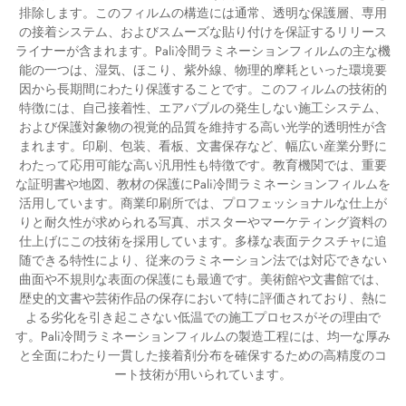
排除します。このフィルムの構造には通常、透明な保護層、専用
の接着システム、およびスムーズな貼り付けを保証するリリース
ライナーが含まれます。Pali冷間ラミネーションフィルムの主な機
能の一つは、湿気、ほこり、紫外線、物理的摩耗といった環境要
因から長期間にわたり保護することです。このフィルムの技術的
特徴には、自己接着性、エアバブルの発生しない施工システム、
および保護対象物の視覚的品質を維持する高い光学的透明性が含
まれます。印刷、包装、看板、文書保存など、幅広い産業分野に
わたって応用可能な高い汎用性も特徴です。教育機関では、重要
な証明書や地図、教材の保護にPali冷間ラミネーションフィルムを
活用しています。商業印刷所では、プロフェッショナルな仕上が
りと耐久性が求められる写真、ポスターやマーケティング資料の
仕上げにこの技術を採用しています。多様な表面テクスチャに追
随できる特性により、従来のラミネーション法では対応できない
曲面や不規則な表面の保護にも最適です。美術館や文書館では、
歴史的文書や芸術作品の保存において特に評価されており、熱に
よる劣化を引き起こさない低温での施工プロセスがその理由で
す。Pali冷間ラミネーションフィルムの製造工程には、均一な厚み
と全面にわたり一貫した接着剤分布を確保するための高精度のコ
ート技術が用いられています。