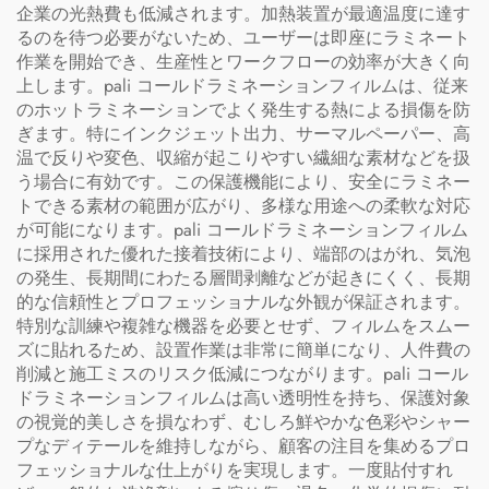
企業の光熱費も低減されます。加熱装置が最適温度に達す
るのを待つ必要がないため、ユーザーは即座にラミネート
作業を開始でき、生産性とワークフローの効率が大きく向
上します。pali コールドラミネーションフィルムは、従来
のホットラミネーションでよく発生する熱による損傷を防
ぎます。特にインクジェット出力、サーマルペーパー、高
温で反りや変色、収縮が起こりやすい繊細な素材などを扱
う場合に有効です。この保護機能により、安全にラミネー
トできる素材の範囲が広がり、多様な用途への柔軟な対応
が可能になります。pali コールドラミネーションフィルム
に採用された優れた接着技術により、端部のはがれ、気泡
の発生、長期間にわたる層間剥離などが起きにくく、長期
的な信頼性とプロフェッショナルな外観が保証されます。
特別な訓練や複雑な機器を必要とせず、フィルムをスムー
ズに貼れるため、設置作業は非常に簡単になり、人件費の
削減と施工ミスのリスク低減につながります。pali コール
ドラミネーションフィルムは高い透明性を持ち、保護対象
の視覚的美しさを損なわず、むしろ鮮やかな色彩やシャー
プなディテールを維持しながら、顧客の注目を集めるプロ
フェッショナルな仕上がりを実現します。一度貼付すれ