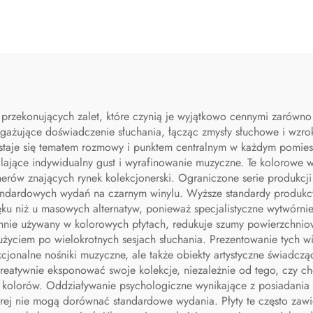
atramentowyc
 przekonujących zalet, które czynią je wyjątkowo cennymi zarówno 
angażujące doświadczenie słuchania, łącząc zmysły słuchowe i wzr
e staje się tematem rozmowy i punktem centralnym w każdym pomiesz
dlające indywidualny gust i wyrafinowanie muzyczne. Te kolorowe w
nerów znających rynek kolekcjonerski. Ograniczone serie produkcj
andardowych wydań na czarnym winylu. Wyższe standardy produkc
ięku niż u masowych alternatyw, ponieważ specjalistyczne wytwórn
hnie używany w kolorowych płytach, redukuje szumy powierzchniowe
użyciem po wielokrotnych sesjach słuchania. Prezentowanie tych wiz
jonalne nośniki muzyczne, ale także obiekty artystyczne świadczące
eatywnie eksponować swoje kolekcje, niezależnie od tego, czy cho
 kolorów. Oddziaływanie psychologiczne wynikające z posiadania 
tórej nie mogą dorównać standardowe wydania. Płyty te często zawi