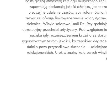
nostalgiczną atmosferę katalogu muzycznego Lanii 
zapewniają doskonałą jakość dźwięku, jednocześ
precyzyjne ustalanie czasów, aby kolory równomie
zazwyczaj oferują limitowane wersje kolorystyczne,
zieleniec. Winyle kolorowe Lanii Del Rey spełnia
dekoracyjny przedmiot artystyczny. Pod względem te
nacisku igły, rozmieszczeniem bruzd oraz stos
rygorystycznym testom jakości, by zapobiec degradac
daleko poza przypadkowe słuchanie – kolekcjonerz
kolekcjonerskich. Urok wizualny kolorowych winyl