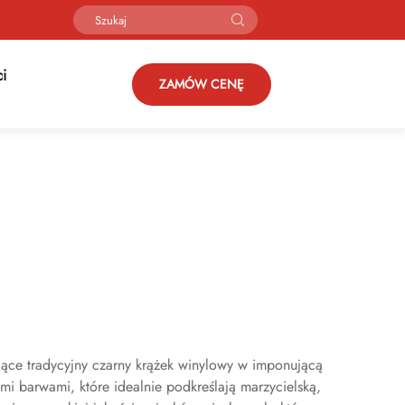
ci
ZAMÓW CENĘ
ające tradycyjny czarny krążek winylowy w imponującą
ymi barwami, które idealnie podkreślają marzycielską,