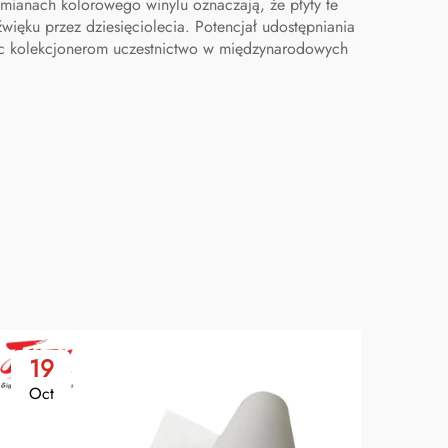
dmianach kolorowego winylu oznaczają, że płyty te
ięku przez dziesięciolecia. Potencjał udostępniania
ając kolekcjonerom uczestnictwo w międzynarodowych
19
2
Oct
No