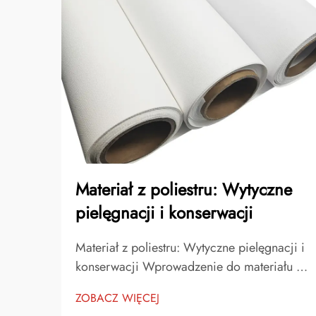
Materiał z poliestru: Wytyczne
pielęgnacji i konserwacji
Materiał z poliestru: Wytyczne pielęgnacji i
konserwacji Wprowadzenie do materiału z
poliestru Materiał z poliestru jest jednym z
ZOBACZ WIĘCEJ
najczęściej używanych materiałów