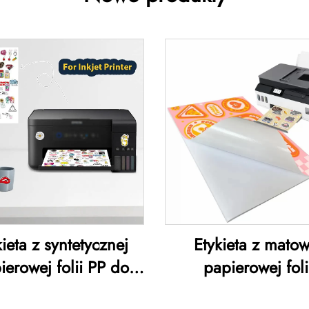
kieta z syntetycznej
Etykieta z matow
ierowej folii PP do
papierowej foli
arek atramentowych
fotograficznej do dr