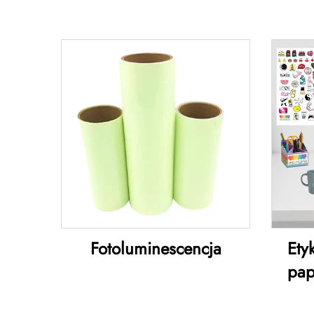
Fotoluminescencja
Ety
pap
druk