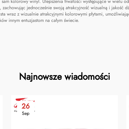
 sam kolorowy winyl. Ulepszenia trwałości występujące w wielu o
 zachowując jednocześnie swoją atrakcyjność wizualną i jakość dźw
asta wraz z wizualnie atrakcyjnymi kolorowymi płytami, umożliwi
ków innym entuzjastom na całym świecie.
Najnowsze wiadomości
26
Sep