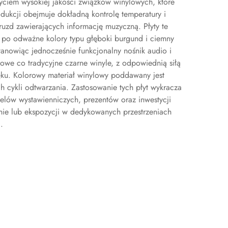
życiem wysokiej jakości związków winylowych, które
dukcji obejmuje dokładną kontrolę temperatury i
bruzd zawierających informację muzyczną. Płyty te
óż, po odważne kolory typu głęboki burgund i ciemny
tanowiąc jednocześnie funkcjonalny nośnik audio i
owe co tradycyjne czarne winyle, z odpowiednią siłą
ęku. Kolorowy materiał winylowy poddawany jest
h cykli odtwarzania. Zastosowanie tych płyt wykracza
celów wystawienniczych, prezentów oraz inwestycji
anie lub ekspozycji w dedykowanych przestrzeniach
.