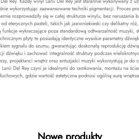
Del Rey. Każdy winyl Lanii Del Rey jest starannie wykonywany z u
nie wykorzystując zaawansowane techniki pigmentacji. Proces pro
rnie rozprowadziły się w całej strukturze winylu, bez naruszania 
 od eterycznych pasteli, takich jak jasnoniebieski czy delikatny r
ją funkcje wykraczające poza standardową odtwarzalność muzyki, s
chnicznym płyty te posiadają identyczne wysokie parametry dźwięk
unkiem sygnału do szumu, gwarantując doskonałą reprodukcję dźwi
ji dźwięku i zachować integralność struktury podczas wielokrotnyc
y, projektanci wnętrz oraz entuzjaści muzyki wykorzystują je do 
i Lanii Del Rey czyni je idealnymi do ramkowania, montażu na ści
słuchowych, gdzie wartość estetyczna podnosi ogólną aurę wnętrza
Nowe produkty