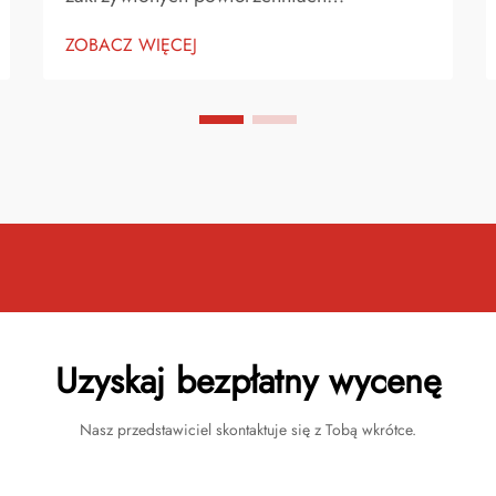
odblaskowych. Praca z materiałami
ZOBACZ WIĘCEJ
arkuszowymi odblaskowymi na
powierzchniach zakrzywionych wiąże się z
jednym z najważniejszych wyzwań –
zapobieganiem podnoszeniu się krawędzi.
Unikalne właściwości materiałów
odblaskowych...
Uzyskaj bezpłatny wycenę
Nasz przedstawiciel skontaktuje się z Tobą wkrótce.