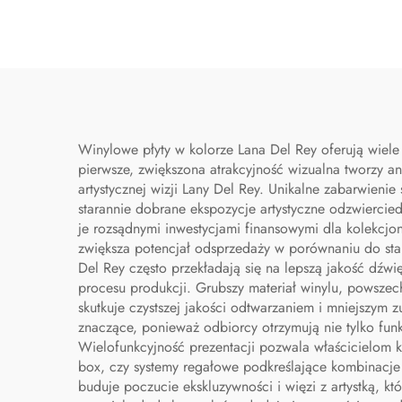
Winylowe płyty w kolorze Lana Del Rey oferują wiele
pierwsze, zwiększona atrakcyjność wizualna tworzy 
artystycznej wizji Lany Del Rey. Unikalne zabarwieni
starannie dobrane ekspozycje artystyczne odzwiercie
je rozsądnymi inwestycjami finansowymi dla kolekcjo
zwiększa potencjał odsprzedaży w porównaniu do st
Del Rey często przekładają się na lepszą jakość dźw
procesu produkcji. Grubszy materiał winylu, powszec
skutkuje czystszej jakości odtwarzaniem i mniejszym z
znaczące, ponieważ odbiorcy otrzymują nie tylko funkc
Wielofunkcyjność prezentacji pozwala właścicielom kr
box, czy systemy regałowe podkreślające kombinacje
buduje poczucie ekskluzywności i więzi z artystką, k