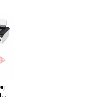
ej
i
ukarek