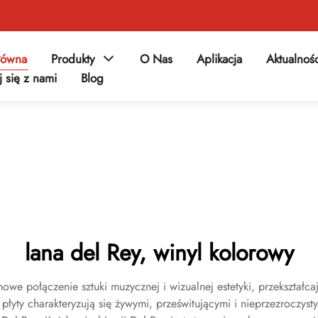
łówna
Produkty
O Nas
Aplikacja
Aktualnoś
j się z nami
Blog
lana del Rey, winyl kolorowy
owe połączenie sztuki muzycznej i wizualnej estetyki, przekształc
łyty charakteryzują się żywymi, prześwitującymi i nieprzezroczyst