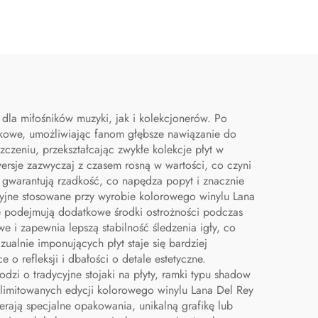
h
dla miłośników muzyki, jak i kolekcjonerów. Po
okowe, umożliwiając fanom głębsze nawiązanie do
czeniu, przekształcając zwykłe kolekcje płyt w
ersje zazwyczaj z czasem rosną w wartości, co czyni
i gwarantują rzadkość, co napędza popyt i znacznie
yjne stosowane przy wyrobie kolorowego winylu Lana
ie podejmują dodatkowe środki ostrożności podczas
 i zapewnia lepszą stabilność śledzenia igły, co
ualnie imponujących płyt staje się bardziej
 o refleksji i dbałości o detale estetyczne.
dzi o tradycyjne stojaki na płyty, ramki typu shadow
limitowanych edycji kolorowego winylu Lana Del Rey
erają specjalne opakowania, unikalną grafikę lub