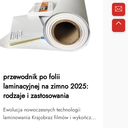
przewodnik po folii
Typ
laminacyjnej na zimno 2025:
fol
rodzaje i zastosowania
któ
Ewolucja nowoczesnych technologii
Foli
laminowania Krajobraz filmów i wykończeń
zrew
ochronnych diametralnie się zmienił w
odzie