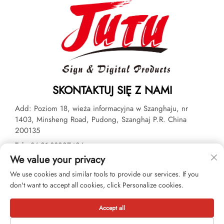
SKONTAKTUJ SIĘ Z NAMI
Add: Poziom 18, wieża informacyjna w Szanghaju, nr
1403, Minsheng Road, Pudong, Szanghaj P.R. China
200135
Tel:
+86-21-33927426
We value your privacy
E-mail:
[email protected]
We use cookies and similar tools to provide our services. If you
don't want to accept all cookies, click Personalize cookies.
Copyright © 2026 JUTU New Materials Technology Limited
Wszelkie prawa zastrzeżone. -
Polityka prywatności
Accept all