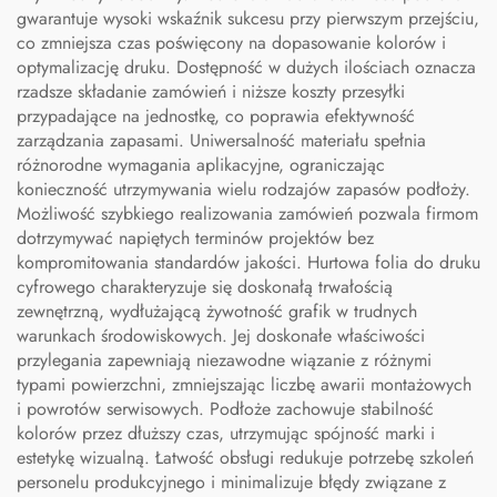
gwarantuje wysoki wskaźnik sukcesu przy pierwszym przejściu,
co zmniejsza czas poświęcony na dopasowanie kolorów i
optymalizację druku. Dostępność w dużych ilościach oznacza
rzadsze składanie zamówień i niższe koszty przesyłki
przypadające na jednostkę, co poprawia efektywność
zarządzania zapasami. Uniwersalność materiału spełnia
różnorodne wymagania aplikacyjne, ograniczając
konieczność utrzymywania wielu rodzajów zapasów podłoży.
Możliwość szybkiego realizowania zamówień pozwala firmom
dotrzymywać napiętych terminów projektów bez
kompromitowania standardów jakości. Hurtowa folia do druku
cyfrowego charakteryzuje się doskonałą trwałością
zewnętrzną, wydłużającą żywotność grafik w trudnych
warunkach środowiskowych. Jej doskonałe właściwości
przylegania zapewniają niezawodne wiązanie z różnymi
typami powierzchni, zmniejszając liczbę awarii montażowych
i powrotów serwisowych. Podłoże zachowuje stabilność
kolorów przez dłuższy czas, utrzymując spójność marki i
estetykę wizualną. Łatwość obsługi redukuje potrzebę szkoleń
personelu produkcyjnego i minimalizuje błędy związane z