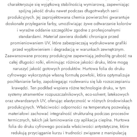
charakteryzuje się wyjątkową stabilnością wymiarową, zapewniając
spójną jakość druku nawet podczas długotrwałych serii
produkcyjnych. Jej zaprojektowana chemia powierzchni gwarantuje
doskonałe przyleganie farby, umożliwiając żywe odtwarzanie kolorów
i wyraźne oddanie szczegółów zgodne z profesjonalnymi
standardami. Materiał zawiera dodatki chroniące przed
promieniowaniem UV, które zabezpieczają wydrukowane grafiki
przed wypłowieniem i degradacją w warunkach zewnętrznym.
Zaawansowane procesy produkcyjne zapewniają jednolitą grubość na
całej długości rolki, eliminując różnice jakości druku, które mogą
naruszyć jakość gotowych produktów. Hurtowa folia do druku
cyfrowego wykorzystuje własną formułę powłoki, która optymalizuje
pochłanianie farby, zapobiegając rozlewaniu się lub rozszczepianiu
krawędzi. Ten podkład wspiera różne technologie druku, w tym
systemy atramentów rozpuszczalnikowych, eco-solvent, lateksowych
oraz utwardzanych UV, oferując elastyczność w różnych środowiskach
produkcyjnych. Właściwości odporności na temperaturę pozwalają
materiałowi zachować integralność strukturalną podczas procesów
termicznych, takich jak laminowanie czy aplikacja cieplna. Hurtowa
folia do druku cyfrowego posiada właściwości antystatyczne, które
redukują przyciąganie kurzu i trudności związane z manipulacją