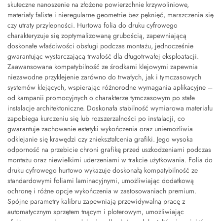
skuteczne nanoszenie na złożone powierzchnie krzywoliniowe,
materiały faliste i nieregularne geometrie bez pęknięć, marszczenia się
czy utraty przylepności. Hurtowa folia do druku cyfrowego
charakteryzuje się zoptymalizowaną grubością, zapewniającą
doskonałe właściwości obsługi podczas montażu, jednocześnie
gwarantując wystarczającą trwałość dla długotrwałej eksploatacji.
Zaawansowana kompatybilność ze środkami klejowymi zapewnia
niezawodne przyklejenie zarówno do trwałych, jak i tymczasowych
systemów klejących, wspierając różnorodne wymagania aplikacyjne –
od kampanii promocyjnych o charakterze tymczasowym po stałe
instalacje architektoniczne. Doskonała stabilność wymiarowa materiału
zapobiega kurczeniu się lub rozszerzalności po instalacji, co
gwarantuje zachowanie estetyki wykończenia oraz uniemożliwia
odklejanie się krawędzi czy zniekształcenia grafiki. Jego wysoka
odporność na przebicie chroni grafikę przed uszkodzeniami podczas
montażu oraz niewielkimi uderzeniami w trakcie użytkowania. Folia do
druku cyfrowego hurtowo wykazuje doskonałą kompatybilność ze
standardowymi foliami laminacyjnymi, umożliwiając dodatkową
ochronę i różne opcje wykończenia w zastosowaniach premium.
Spójne parametry kalibru zapewniają przewidywalną pracę z
automatycznym sprzętem tnącym i ploterowym, umożliwiając