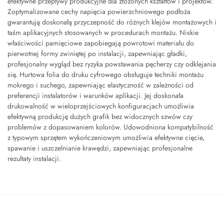
efektywne przepływy produkcyjne dla złożonych kształtów i projektów.
Zoptymalizowane cechy napięcia powierzchniowego podłoża
gwarantują doskonałą przyczepność do różnych klejów montażowych i
taśm aplikacyjnych stosowanych w procedurach montażu. Niskie
właściwości pamięciowe zapobiegają powrotowi materiału do
pierwotnej formy zwiniętej po instalacji, zapewniając gładki,
profesjonalny wygląd bez ryzyka powstawania pęcherzy czy odklejania
się. Hurtowa folia do druku cyfrowego obsługuje techniki montażu
mokrego i suchego, zapewniając elastyczność w zależności od
preferencji instalatorów i warunków aplikacji. Jej doskonała
drukowalność w wieloprzejściowych konfiguracjach umożliwia
efektywną produkcję dużych grafik bez widocznych szwów czy
problemów z dopasowaniem kolorów. Udowodniona kompatybilność
z typowym sprzętem wykończeniowym umożliwia efektywne cięcie,
spawanie i uszczelnianie krawędzi, zapewniając profesjonalne
rezultaty instalacji.