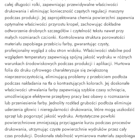
całej długości rolki, zapewniając przewidywalne właściwości
drukowania i eliminując konieczność częstych regulacji maszyny
podczas produkcji. Jej zaprojektowana chemia powierzchni zapewnia
optymalne właściwości przyrostu kropel, zachowując dokładne
odtworzenie drobnych szczegółów i czytelność tekstu nawet przy
małych rozmiarach czcionki. Kontrolowana struktura porowatości
materiału zapobiega przebiciu farby, gwarantując czysty,
profesjonalny wygląd z obu stron widoku. Właściwości stabilne pod
względem temperatury zapewniają spójną jakość wydruku w różnych
warunkach środowiskowych podczas produkcji i aplikacji. Hurtowa
folia do druku cyfrowego charakteryzuje się zwiększoną
nieprzezroczystością, eliminującą problemy z przebiciem podłoża
podczas nakładania na tła o kontrastujących kolorach. Jej doskonałe
właściwości utrwalania farby zapewniają szybkie czasy schnięcia,
umożliwiające efektywne przepływy pracy bez obawy o rozmazanie
lub przeniesienie farby. Jednolity rozkład grubości podłoża eliminuje
uderzenia głowic i nieregularności drukowania, które mogą uszkodzić
sprzęt lub pogorszyć jakość wydruku. Antystatyczne powłoki
powierzchniowe zmniejszają przyciąganie kurzu podczas procesów
drukowania, utrzymując czyste powierzchnie wydruków przez cały
czas produkcji. Doskonała stabilność wymiarowa materiału zapobiega