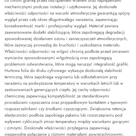
co chroni grafikę przed obciążeniem wiatrem oraz naprężeniami
mechanicznymi podczas instalacji i użytkowania. Jej doskonałe
właściwości odporności na warunki atmosferyczne gwarantują spójny
wygląd przez cały okres długotrwałego narażenia, zapewniając
konsekwentność marki i profesjonalny wygląd. Materiał zawiera
zaawansowane dodatki stabilizujące, które zapobiegają degradacji
spowodowanej działaniem ozonu i zanieczyszczeń atmosferycznych,
które zazwyczaj prowadzą do kruchości i uszkodzenia materiału.
Właściwości odporności na wilgoć chronią podłoże przed zmianami
wymiarów spowodowanymi wilgotnością oraz zapobiegają
problemom odwarstwiania, które mogą naruszyć integralność grafiki.
Hurtowa folia do druku cyfrowego wykazuje doskonałą stabilność
termiczną, która zapobiega wyginaniu lub odkształceniom przy
narażeniu na podwyższone temperatury w warunkach letnich lub w
zastosowaniach generujących ciepło. Jej cechy odporności
chemicznej zapewniają kompatybilność ze standardowymi
procedurami czyszczenia oraz przypadkowym kontaktem z typowymi
rozpuszczalnikami czy środkami czyszczącymi. Zwiększona retencja
elastyczności podłoża zapobiega pękaniu lub rozszczepianiu pod
wpływem cyklicznych zmian temperatury między warunkami gorącymi
i zimnymi. Doskonałe właściwości przylegania zapewniają
niezawodne połączenie z różnymi materiałami powierzchniowymi,