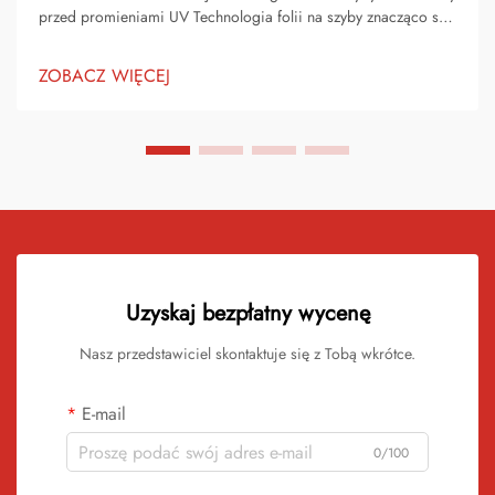
przed promieniami UV Technologia folii na szyby znacząco się
rozwinęła w ciągu ostatnich lat, oferując imponujący balans
między ochroną przed promieniami UV a przepuszczalnością
ZOBACZ WIĘCEJ
światła naturalnego. Zaawansowane rozwiązania z zakresu folii
na szyby...
Uzyskaj bezpłatny wycenę
Nasz przedstawiciel skontaktuje się z Tobą wkrótce.
E-mail
0/100