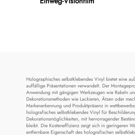
Einweg-Visionfilm
Holographisches selbstklebendes Vinyl bietet eine a
auffällige Präsentationen verwandelt. Der Montagepro
Anwendung mit gängigen Werkzeugen wie Rakeln und H
Dekorationsmethoden wie Lackieren, Ätzen oder mecha
Markenerkennung und Produktpräsenz in wettbewerbsin
holografisches selbstklebendes Vinyl für Beschilderu
Dekorationsmöglichkeiten, mit hervorragender Beständ
bleibt. Die Kosteneffizienz zeigt sich in geringeren
entfernbare Eigenschaft des holografischen selbstkleb