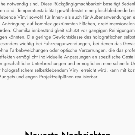
he notwendig sind. Diese Rückgängigmachbarkeit beseitigt Beden
ind. Temperaturstabilität gewährleistet eine gleichbleibende Leis
klebende Vinyl sowohl für Innen- als auch für Außenanwendungen e
ie Anbringung auf komplex gekrümmten Flächen, dreidimensionale
en. Chemikalienbeständigkeit schützt vor gängigen Reinigungsmit
gen könnten. Die geringe Gewichtsklasse des holografischen selbst
besonders wichtig bei Fahrzeuganwendungen, bei denen das Gewicht 
r ohne Farbabweichungen oder optische Verzerrungen, die das profe
fekten ermöglicht individuelle Anpassungen an spezifische Gestal
eren geschäftliche Unterbrechungen und ermöglichen eine schnelle 
t holografischem selbstklebendem Vinyl erreicht wird, kann mit kos
Budgets und engen Projektzeitplänen realisierbar.