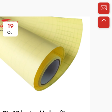
19
1
Oct
Oc