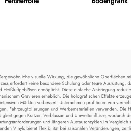
Fensterfolie
Bodengrafik
ußergewöhnliche visuelle Wirkung, die gewöhnliche Oberflächen m
zess erfordert keine besondere Schulung oder teure Ausrüstung, da
eißluftgebläsen ermöglicht. Diese einfache Anbringung reduzier
nischem Gravieren erheblich. Die holografischen Effekte erzeuge
tensiven Märkten verbessert. Unternehmen profitieren von vermehr
ngen, Fahrzeugfolierungen und Werbematerialien verwenden. Die Hal
igkeit gegen Kratzer, Verblassen und Umwelteinflüsse, wodurch die
 Wartungsanforderungen und längeren Austauschzyklen im Vergleich z
enden Vinyls bietet Flexibilität bei saisonalen Veränderungen, zei