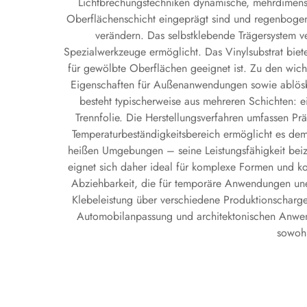
Lichtbrechungstechniken dynamische, mehrdimensio
Oberflächenschicht eingeprägt sind und regenbogena
verändern. Das selbstklebende Trägersystem v
Spezialwerkzeuge ermöglicht. Das Vinylsubstrat biete
für gewölbte Oberflächen geeignet ist. Zu den wic
Eigenschaften für Außenanwendungen sowie ablösb
besteht typischerweise aus mehreren Schichten: e
Trennfolie. Die Herstellungsverfahren umfassen P
Temperaturbeständigkeitsbereich ermöglicht es dem
heißen Umgebungen – seine Leistungsfähigkeit beiz
eignet sich daher ideal für komplexe Formen und kon
Abziehbarkeit, die für temporäre Anwendungen uner
Klebeleistung über verschiedene Produktionschargen
Automobilanpassung und architektonischen Anwend
sowohl