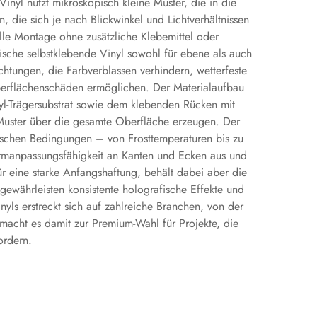
nyl nutzt mikroskopisch kleine Muster, die in die
die sich je nach Blickwinkel und Lichtverhältnissen
lle Montage ohne zusätzliche Klebemittel oder
fische selbstklebende Vinyl sowohl für ebene als auch
tungen, die Farbverblassen verhindern, wetterfeste
erflächenschäden ermöglichen. Der Materialaufbau
nyl-Trägersubstrat sowie dem klebenden Rücken mit
 Muster über die gesamte Oberfläche erzeugen. Der
tischen Bedingungen – von Frosttemperaturen bis zu
ormanpassungsfähigkeit an Kanten und Ecken aus und
ür eine starke Anfangshaftung, behält dabei aber die
ewährleisten konsistente holografische Effekte und
yls erstreckt sich auf zahlreiche Branchen, von der
acht es damit zur Premium-Wahl für Projekte, die
ordern.