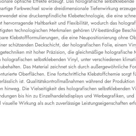
nale optische Effekte erzeugt. Das holografische selbstklebende Vi
rtige Farbwechsel sowie dreidimensionale Tiefenwirkung erzeugen, 
erwendet eine druckempfindliche Klebetechnologie, die eine schne
t hervorragende Haltbarkeit und Flexibilität, wodurch das hologra
htigsten technologischen Merkmalen gehören UV-beständige Beschich
are Klebstoffformulierungen, die eine Neupositionierung ohne Ob
iner schützenden Deckschicht, der holografischen Folie, einem Vi
rägetechniken mit hoher Präzision, die gleichmäßige holografische
 holografischen selbstklebenden Vinyl, unter verschiedenen klima
ubehalten. Das Material zeichnet sich durch außergewöhnliche F
turierte Oberflächen. Eine fortschrittliche Klebstoffchemie sorgt f
lässlich ist. Qualitätskontrollmaßnahmen während der Produktion g
 hinweg. Die Vielseitigkeit des holografischen selbstklebenden Vin
ungen bis hin zu Einzelhandelsdisplays und Werbegrafiken, und m
 visuelle Wirkung als auch zuverlässige Leistungseigenschaften erf