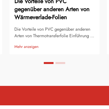
Die Vorteile von PVC
gegenüber anderen Arten von
Wärmeverlade-Folien
Die Vorteile von PVC gegenüber anderen
Arten von Thermotransferfolie Einführung in
die Thermotransferfolie Thermotransferfolie
Mehr anzeigen
ist eine der beliebtesten Methoden zur
Individualisierung von Bekleidung,
Accessoires und Werbeartikeln. Es handelt
sich um ein dünnes, flexibles Material,
das...