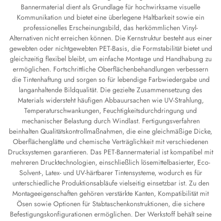
Bannermaterial dient als Grundlage für hochwirksame visuelle
Kommunikation und bietet eine überlegene Haltbarkeit sowie ein
professionelles Erscheinungsbild, das herkömmlichen Vinyl-
Alternativen nicht erreichen können. Die Kernstruktur besteht aus einer
gewebten oder nichtgewebten PET-Basis, die Formstabilität bietet und
gleichzeitig flexibel bleibt, um einfache Montage und Handhabung zu
ermöglichen. Fortschrittliche Oberflächenbehandlungen verbessern
die Tintenhaftung und sorgen so für lebendige Farbwiedergabe und
langanhaltende Bildqualität. Die gezielte Zusammensetzung des
Materials widersteht häufigen Abbauursachen wie UV-Strahlung,
Temperaturschwankungen, Feuchtigkeitsdurchdringung und
mechanischer Belastung durch Windlast. Fertigungsverfahren
beinhalten Qualitätskontrollmaßnahmen, die eine gleichmäßige Dicke,
Oberflächenglätte und chemische Verträglichkeit mit verschiedenen
Drucksystemen garantieren. Das PET-Bannermaterial ist kompatibel mit
mehreren Drucktechnologien, einschließlich lösemittelbasierter, Eco-
Solvent-, Latex- und UV-härtbarer Tintensysteme, wodurch es für
unterschiedliche Produktionsabläufe vielseitig einsetzbar ist. Zu den
Montageeigenschaften gehören verstärkte Kanten, Kompatibilität mit
Ösen sowie Optionen für Stabtaschenkonstruktionen, die sichere
Befestigungskonfigurationen ermöglichen. Der Werkstoff behält seine