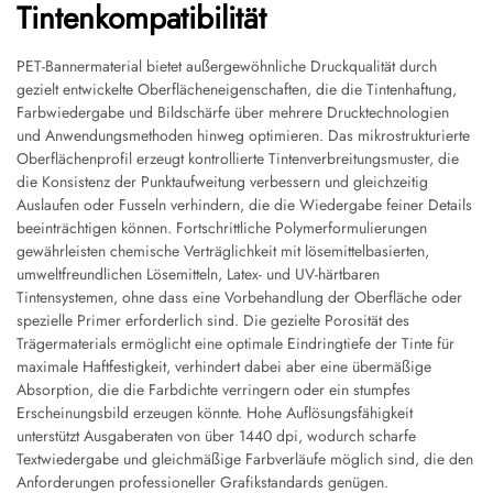
Tintenkompatibilität
PET-Bannermaterial bietet außergewöhnliche Druckqualität durch
gezielt entwickelte Oberflächeneigenschaften, die die Tintenhaftung,
Farbwiedergabe und Bildschärfe über mehrere Drucktechnologien
und Anwendungsmethoden hinweg optimieren. Das mikrostrukturierte
Oberflächenprofil erzeugt kontrollierte Tintenverbreitungsmuster, die
die Konsistenz der Punktaufweitung verbessern und gleichzeitig
Auslaufen oder Fusseln verhindern, die die Wiedergabe feiner Details
beeinträchtigen können. Fortschrittliche Polymerformulierungen
gewährleisten chemische Verträglichkeit mit lösemittelbasierten,
umweltfreundlichen Lösemitteln, Latex- und UV-härtbaren
Tintensystemen, ohne dass eine Vorbehandlung der Oberfläche oder
spezielle Primer erforderlich sind. Die gezielte Porosität des
Trägermaterials ermöglicht eine optimale Eindringtiefe der Tinte für
maximale Haftfestigkeit, verhindert dabei aber eine übermäßige
Absorption, die die Farbdichte verringern oder ein stumpfes
Erscheinungsbild erzeugen könnte. Hohe Auflösungsfähigkeit
unterstützt Ausgaberaten von über 1440 dpi, wodurch scharfe
Textwiedergabe und gleichmäßige Farbverläufe möglich sind, die den
Anforderungen professioneller Grafikstandards genügen.