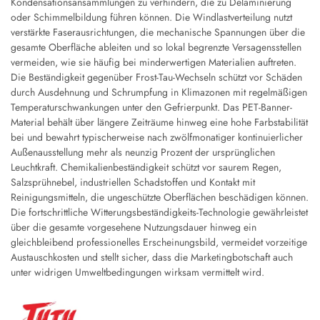
Kondensationsansammlungen zu verhindern, die zu Delaminierung
oder Schimmelbildung führen können. Die Windlastverteilung nutzt
verstärkte Faserausrichtungen, die mechanische Spannungen über die
gesamte Oberfläche ableiten und so lokal begrenzte Versagensstellen
vermeiden, wie sie häufig bei minderwertigen Materialien auftreten.
Die Beständigkeit gegenüber Frost-Tau-Wechseln schützt vor Schäden
durch Ausdehnung und Schrumpfung in Klimazonen mit regelmäßigen
Temperaturschwankungen unter den Gefrierpunkt. Das PET-Banner-
Material behält über längere Zeiträume hinweg eine hohe Farbstabilität
bei und bewahrt typischerweise nach zwölfmonatiger kontinuierlicher
Außenausstellung mehr als neunzig Prozent der ursprünglichen
Leuchtkraft. Chemikalienbeständigkeit schützt vor saurem Regen,
Salzsprühnebel, industriellen Schadstoffen und Kontakt mit
Reinigungsmitteln, die ungeschützte Oberflächen beschädigen können.
Die fortschrittliche Witterungsbeständigkeits-Technologie gewährleistet
über die gesamte vorgesehene Nutzungsdauer hinweg ein
gleichbleibend professionelles Erscheinungsbild, vermeidet vorzeitige
Austauschkosten und stellt sicher, dass die Marketingbotschaft auch
unter widrigen Umweltbedingungen wirksam vermittelt wird.