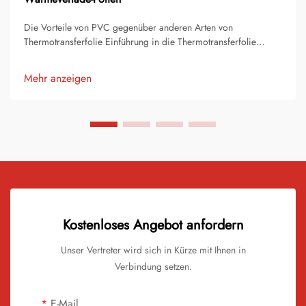
Die Vorteile von PVC gegenüber anderen Arten von
Thermotransferfolie Einführung in die Thermotransferfolie
Thermotransferfolie ist eine der beliebtesten Methoden zur
Individualisierung von Bekleidung, Accessoires und
Mehr anzeigen
Werbeartikeln. Es handelt sich um ein dünnes, flexibles
Material, das...
Kostenloses Angebot anfordern
Unser Vertreter wird sich in Kürze mit Ihnen in
Verbindung setzen.
E-Mail