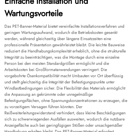
Einfache Installation und
Wartungsvorteile
Das PET-Banner-Material bietet vereinfachte Installationsverfahren und
geringen Wartungsaufwand, wodurch die Betriebskosten gesenkt
werden, während gleichzeitig über längere Einsatzzeiten eine
professionelle Präsentation gewährleistet bleibt. Die leichte Bauweise
reduziert die Handhabungskomplexität erheblich, ohne die strukturelle
Integrität zu beeinträchtigen, was die Montage durch eine einzelne
Person bei den meisten Standardgrößen ermöglicht und die
Arbeitskosten bei Großformatanwendungen verringert. Die
vorgebohrte Ösenkompatibilität macht Umbauten vor Ort überflüssig
und stellt gleichzeitig die Integrität der Befestigungspunkte unter
Windlastbedingungen sicher. Die Flexibilität des Materials ermöglicht
die Anpassung an gekrümmte oder unregelmäßige
Befestigungsflächen, ohne Spannungskonzentrationen zu erzeugen, die
zu vorzeitigem Versagen führen könnten. Der
Reißweiterleitungswiderstand verhindert, dass kleine Beschädigungen
sich zu schwerwiegenden Ausfällen ausweiten, wodurch die nutzbare
Anzeigefläche auch bei geringfügigen Stößen oder unsachgemäßer
Handhabung erhalten bleibt. Das PET-Banner-Material erfordert