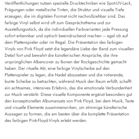
Veröffentlichungen nutzen spezielle Drucktechniken wie Spot-UV-Lack,
Prägungen oder metallische Tinten, die Struktur und visuelle Tiefe
erzeugen, die im digitalen Format nicht nachvollziehbar sind. Das
farbige Vinyl selbst wird oft zum Gesprächsthema und zur
Ausstellungsstück, da die individuellen Farbvarianten jede Pressung
sofort erkennbar und optisch beeindruckend machen – egal ob auf
dem Plattenspieler oder im Regal. Die Präsentation des farbigen
Vinyls von Pink Floyd setzt die legendäre Liebe der Band zum visuellen
Detail fort und bewahrt die künstlerischen Ansprüche, die ihre
ursprünglichen Albencover zu Ikonen der Rockgeschichte gemacht
haben. Der rituelle Akt, eine farbige Vinylscheibe auf den
Plattenspieler zu legen, die Nadel abzusetzen und die rotierende,
bunte Scheibe zu betrachten, während Musik den Raum erfüllt, schafft
ein achtsames, intensives Erlebnis, das die emotionale Verbundenheit
zur Musik verstärkt. Diese visuelle Komponente ergänzt besonders gut
den konzeptionellen Albumansatz von Pink Floyd, bei dem Musik, Texte
und visuelle Elemente zusammenwirken, um stimmige künstlerische
Aussagen zu formen, die am besten über die komplette Präsentation
des farbigen Pink-Floyd-Vinyls erlebt werden.