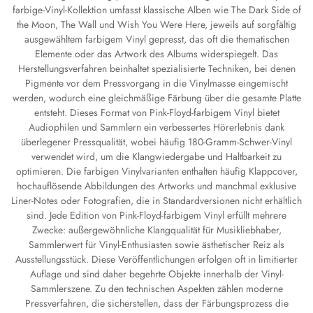
farbige-Vinyl-Kollektion umfasst klassische Alben wie The Dark Side of
the Moon, The Wall und Wish You Were Here, jeweils auf sorgfältig
ausgewähltem farbigem Vinyl gepresst, das oft die thematischen
Elemente oder das Artwork des Albums widerspiegelt. Das
Herstellungsverfahren beinhaltet spezialisierte Techniken, bei denen
Pigmente vor dem Pressvorgang in die Vinylmasse eingemischt
werden, wodurch eine gleichmäßige Färbung über die gesamte Platte
entsteht. Dieses Format von Pink-Floyd-farbigem Vinyl bietet
Audiophilen und Sammlern ein verbessertes Hörerlebnis dank
überlegener Pressqualität, wobei häufig 180-Gramm-Schwer-Vinyl
verwendet wird, um die Klangwiedergabe und Haltbarkeit zu
optimieren. Die farbigen Vinylvarianten enthalten häufig Klappcover,
hochauflösende Abbildungen des Artworks und manchmal exklusive
Liner-Notes oder Fotografien, die in Standardversionen nicht erhältlich
sind. Jede Edition von Pink-Floyd-farbigem Vinyl erfüllt mehrere
Zwecke: außergewöhnliche Klangqualität für Musikliebhaber,
Sammlerwert für Vinyl-Enthusiasten sowie ästhetischer Reiz als
Ausstellungsstück. Diese Veröffentlichungen erfolgen oft in limitierter
Auflage und sind daher begehrte Objekte innerhalb der Vinyl-
Sammlerszene. Zu den technischen Aspekten zählen moderne
Pressverfahren, die sicherstellen, dass der Färbungsprozess die