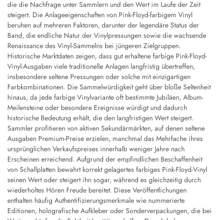
die die Nachfrage unter Sammlern und den Wert im Laufe der Zeit
steigert. Die Anlageeigenschaften von Pink-Floyd-farbigem Vinyl
beruhen auf mehreren Faktoren, darunter der legendäre Status der
Band, die endliche Natur der Vinylpressungen sowie die wachsende
Renaissance des Vinyl-Sammelns bei jüngeren Zielgruppen.
Historische Marktdaten zeigen, dass gut erhaltene farbige Pink-Floyd-
Vinyl-Ausgaben viele traditionelle Anlagen langfristig übertreffen,
insbesondere seltene Pressungen oder solche mit einzigartigen
Farbkombinationen. Die Sammelwürdigkeit geht über bloße Seltenheit
hinaus, da jede farbige Vinylvariante oft bestimmte Jubiläen, Album-
Meilensteine oder besondere Ereignisse würdigt und dadurch
historische Bedeutung erhält, die den langfristigen Wert steigert.
Sammler profitieren von aktiven Sekundärmärkten, auf denen seltene
Ausgaben Premium-Preise erzielen, manchmal das Mehrfache ihres
ursprünglichen Verkaufspreises innerhalb weniger Jahre nach
Erscheinen erreichend. Aufgrund der empfindlichen Beschaffenheit
von Schallplatten bewahrt korrekt gelagertes farbiges Pink-Floyd-Vinyl
seinen Wert oder steigert ihn sogar, während es gleichzeitig durch
wiederholtes Hören Freude bereitet. Diese Veröffentlichungen
enthalten häufig Authentifizierungsmerkmale wie nummerierte
Editionen, holografische Aufkleber oder Sonderverpackungen, die bei