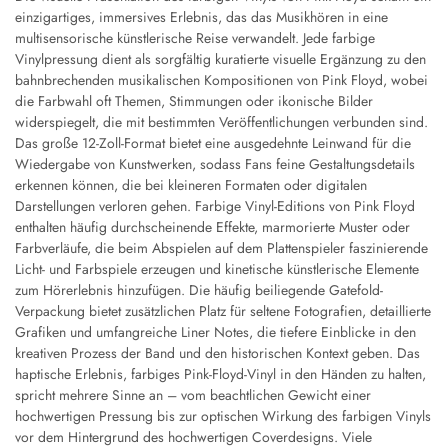
einzigartiges, immersives Erlebnis, das das Musikhören in eine
multisensorische künstlerische Reise verwandelt. Jede farbige
Vinylpressung dient als sorgfältig kuratierte visuelle Ergänzung zu den
bahnbrechenden musikalischen Kompositionen von Pink Floyd, wobei
die Farbwahl oft Themen, Stimmungen oder ikonische Bilder
widerspiegelt, die mit bestimmten Veröffentlichungen verbunden sind.
Das große 12-Zoll-Format bietet eine ausgedehnte Leinwand für die
Wiedergabe von Kunstwerken, sodass Fans feine Gestaltungsdetails
erkennen können, die bei kleineren Formaten oder digitalen
Darstellungen verloren gehen. Farbige Vinyl-Editions von Pink Floyd
enthalten häufig durchscheinende Effekte, marmorierte Muster oder
Farbverläufe, die beim Abspielen auf dem Plattenspieler faszinierende
Licht- und Farbspiele erzeugen und kinetische künstlerische Elemente
zum Hörerlebnis hinzufügen. Die häufig beiliegende Gatefold-
Verpackung bietet zusätzlichen Platz für seltene Fotografien, detaillierte
Grafiken und umfangreiche Liner Notes, die tiefere Einblicke in den
kreativen Prozess der Band und den historischen Kontext geben. Das
haptische Erlebnis, farbiges Pink-Floyd-Vinyl in den Händen zu halten,
spricht mehrere Sinne an – vom beachtlichen Gewicht einer
hochwertigen Pressung bis zur optischen Wirkung des farbigen Vinyls
vor dem Hintergrund des hochwertigen Coverdesigns. Viele