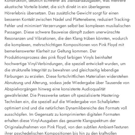
Konstruktion, deutlich schwerer als Standardausgaben, was mehrere
akustische Vorteile bietet, die sich direkt in ein überlegenes
Hörerlebnis übersetzen. Das zusätzliche Gewicht sorgt für einen
besseren Kontakt zwischen Nadel und Plattenebene, reduziert Tracking-
Fehler und minimiert Verzerrungen selbst bei komplexen musikalischen
Passagen. Diese schwere Bauweise dämpft zudem unerwünschte
Resonanzen und Vibrationen, die den Klang trüben könnten, wodurch
die komplexen, mehrschichtigen Kompositionen von Pink Floyd mit
bemerkenswerter Klarheit zur Geltung kommen. Der
Produktionsprozess des pink floyd farbigen Vinyls beinhaltet
hochwertige Vinyl-Verbindungen, die speziell entwickelt wurden, um
die strukturelle Integrität zu bewahren und gleichzeitig lebendige
Färbungen zu erzielen. Diese fortschrittlichen Materialien widerstehen
Abnutzung und Alterung, sodass jede Wiedergabe über Tausende von
Abspielvorgängen hinweg eine konsistente Audioqualität
gewährleistet. Die Presswerke setzen oft spezialisierte Mastering-
Techniken ein, die speziell auf die Wiedergabe von Schallplatten
optimiert sind und die natürlichen Dynamikbereiche des Formats voll
ausschöpfen. Im Gegensatz zu komprimierten digitalen Formaten
erhalten diese Vinyl-Ausgaben das gesamte Klangspektrum der
Originalaufnahmen von Pink Floyd, von den subtilen Ambient-Texturen
ihrer psychedelischen Kompositionen bis hin zu den kraftvollen