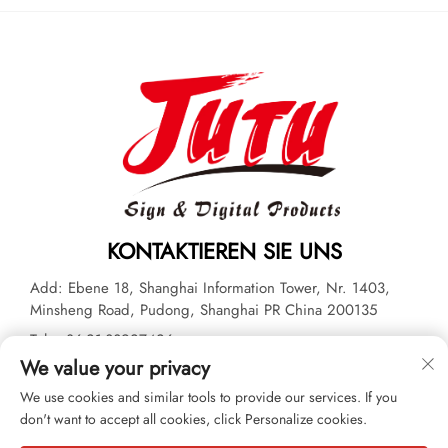
KONTAKTIEREN SIE UNS
Add: Ebene 18, Shanghai Information Tower, Nr. 1403,
Minsheng Road, Pudong, Shanghai PR China 200135
Tel.:
+86-21-33927426
We value your privacy
E-Mail:
[email protected]
We use cookies and similar tools to provide our services. If you
don't want to accept all cookies, click Personalize cookies.
Urheberrecht © 2026 JUTU New Materials Technology Limited