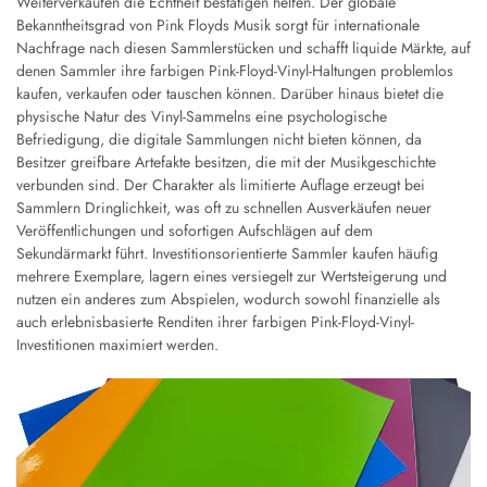
Weiterverkäufen die Echtheit bestätigen helfen. Der globale
Bekanntheitsgrad von Pink Floyds Musik sorgt für internationale
Nachfrage nach diesen Sammlerstücken und schafft liquide Märkte, auf
denen Sammler ihre farbigen Pink-Floyd-Vinyl-Haltungen problemlos
kaufen, verkaufen oder tauschen können. Darüber hinaus bietet die
physische Natur des Vinyl-Sammelns eine psychologische
Befriedigung, die digitale Sammlungen nicht bieten können, da
Besitzer greifbare Artefakte besitzen, die mit der Musikgeschichte
verbunden sind. Der Charakter als limitierte Auflage erzeugt bei
Sammlern Dringlichkeit, was oft zu schnellen Ausverkäufen neuer
Veröffentlichungen und sofortigen Aufschlägen auf dem
Sekundärmarkt führt. Investitionsorientierte Sammler kaufen häufig
mehrere Exemplare, lagern eines versiegelt zur Wertsteigerung und
nutzen ein anderes zum Abspielen, wodurch sowohl finanzielle als
auch erlebnisbasierte Renditen ihrer farbigen Pink-Floyd-Vinyl-
Investitionen maximiert werden.