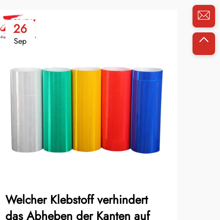
26
2
Sep
No
Welcher Klebstoff verhindert
Umw
das Abheben der Kanten auf
Bau