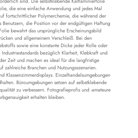
rderlich sind. Die selbstklebende Kaltlaminierfolie
rfolie, die eine einfache Anwendung und jedes Mal
uf fortschrittlicher Polymerchemie, die während der
s Benutzern, die Position vor der endgültigen Haftung
olie bewahrt das ursprüngliche Erscheinungsbild
bdrücken und allgemeinem Verschleiß. Bei den
bstoffs sowie eine konstante Dicke jeder Rolle oder
 Industriestandards bezüglich Klarheit, Klebkraft und
er Zeit und machen es ideal für die langfristige
uf zahlreiche Branchen und Nutzungsszenarien.
e und Klassenzimmerdisplays. Einzelhandelsumgebungen
andhalten. Büroumgebungen setzen auf selbstklebende
qualität zu verbessern. Fotografieprofis und -amateure
arbgenauigkeit erhalten bleiben.