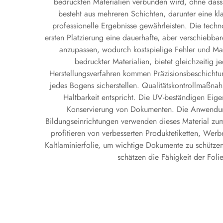
bedruckten Materialien verbunden wird, ohne dass s
besteht aus mehreren Schichten, darunter eine kl
professionelle Ergebnisse gewährleisten. Die techn
ersten Platzierung eine dauerhafte, aber verschiebba
anzupassen, wodurch kostspielige Fehler und Ma
bedruckter Materialien, bietet gleichzeitig
Herstellungsverfahren kommen Präzisionsbeschichtun
jedes Bogens sicherstellen. Qualitätskontrollmaßnahm
Haltbarkeit entspricht. Die UV-beständigen Eige
Konservierung von Dokumenten. Die Anwendungs
Bildungseinrichtungen verwenden dieses Material zum
profitieren von verbesserten Produktetiketten, Wer
Kaltlaminierfolie, um wichtige Dokumente zu schützen,
schätzen die Fähigkeit der Foli