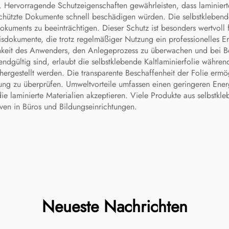
re. Hervorragende Schutzeigenschaften gewährleisten, dass laminie
hützte Dokumente schnell beschädigen würden. Die selbstklebende 
okuments zu beeinträchtigen. Dieser Schutz ist besonders wertvoll
sdokumente, die trotz regelmäßiger Nutzung ein professionelles 
lichkeit des Anwenders, den Anlegeprozess zu überwachen und bei
endgültig sind, erlaubt die selbstklebende Kaltlaminierfolie währen
hergestellt werden. Die transparente Beschaffenheit der Folie erm
ung zu überprüfen. Umweltvorteile umfassen einen geringeren Ener
e laminierte Materialien akzeptieren. Viele Produkte aus selbstkleb
tiven in Büros und Bildungseinrichtungen.
Neueste Nachrichten