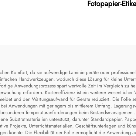
Fotopapier-Etike
ichen Komfort, da sie aufwendige Laminiergeräte oder professionel
it einfachen Handwerkzeugen, wodurch diese Lösung für kleine Unt
fortige Anwendungsprozess spart wertvolle Zeit im Vergleich zu h
wachung erfordern. Kosteneffizienz ist ein weiterer wesentlicher Vo
eidet und den Wartungsaufwand für Geräte reduziert. Die Folie sel
re bei Anwendungen mit geringem bis mittlerem Umfang. Lagerungsvo
besonderen Temperaturanforderungen beim Bestandsmanagement. Viels
dene Substratmaterialien unterstützt, darunter Standardpapier, Papp
ative Projekte, Unterrichtsmaterialien, Geschäftsunterlagen und k
gen könnte. Die Flexibilität der Folie ermöglicht die Anwendung