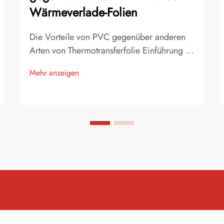
Wärmeverlade-Folien
Die Vorteile von PVC gegenüber anderen
Arten von Thermotransferfolie Einführung in
die Thermotransferfolie Thermotransferfolie
Mehr anzeigen
ist eine der beliebtesten Methoden zur
Individualisierung von Bekleidung,
Accessoires und Werbeartikeln. Es handelt
sich um ein dünnes, flexibles Material,
das...