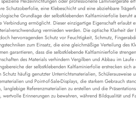
pezielle Heizeinrichtungen oder professionelle Laminiergeräte erfo
are Schutzoberfolie, eine Klebeschicht und eine abziehbare Träge
ologische Grundlage der selbstklebenden Kaltlaminierfolie beruht a
re Verbindung ermöglicht. Dieser einzigartige Eigenschaft erlaubt e
terialverschwendung vermieden werden. Die optische Klarheit der F
 jedoch hervorragenden Schutz vor Feuchtigkeit, Schmutz, Fingera
gstechniken zum Einsatz, die eine gleichmäßige Verteilung des Kle
en garantieren, dass die selbstklebende Kaltlaminierfolie strengen
nschaften des Materials verhindern Vergilben und Abbau im Laufe d
bereiche der selbstklebenden Kaltlaminierfolie erstrecken sich a
 Schutz häufig genutzter Unterrichtsmaterialien, Schülerausweis
bematerialien und Point-of-Sale-Displays, die starkem Gebrauch st
 langlebige Referenzmaterialien zu erstellen und die Präsentations
e, wertvolle Erinnerungen zu bewahren, während Bildqualität und F