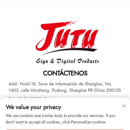
CONTÁCTENOS
Add: Nivel 18, Torre de Información de Shanghai, No.
1403, calle Minsheng, Pudong, Shanghai PR China 200135
Tel:
+86-21-33927426
We value your privacy
Correo electrónico:
[email protected]
We use cookies and similar tools to provide our services. If you
don't want to accept all cookies, click Personalize cookies.
Derechos de autor © 2026 JUTU New Materials Technology