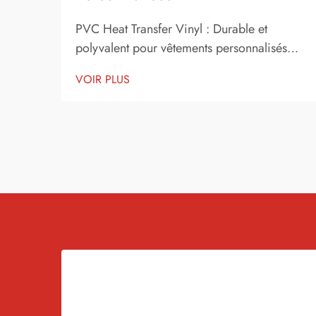
PVC Heat Transfer Vinyl : Durable et
polyvalent pour vêtements personnalisés
Introduction au vinyle de transfert thermique
VOIR PLUS
Le vinyle de transfert thermique est devenu
l'une des solutions les plus populaires pour
la décoration et la personnalisation de
vêtements. Il permet aux écoles, aux
équipes sportives, aux petites entreprises...