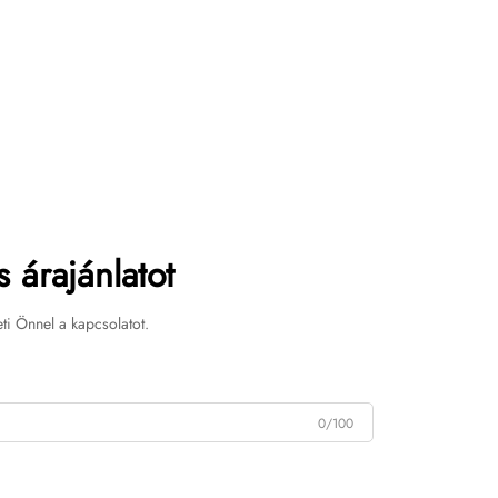
 árajánlatot
ti Önnel a kapcsolatot.
0/100