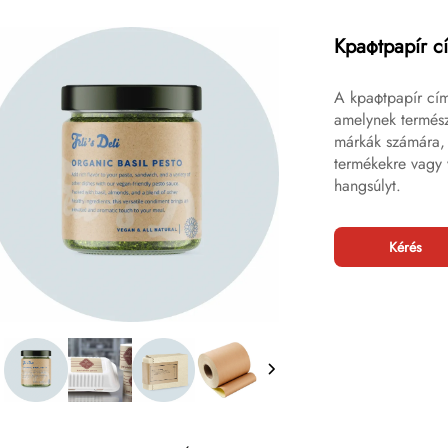
Kрафtpapír c
A kрафtpapír cím
amelynek természe
márkák számára, 
termékekre vagy v
hangsúlyt.
Kérés