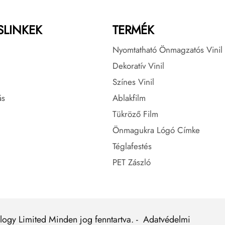
SLINKEK
TERMÉK
Nyomtatható Önmagzatós Vinil
Dekoratív Vinil
Színes Vinil
ás
Ablakfilm
Tükröző Film
Önmagukra Lógó Címke
Téglafestés
PET Zászló
ogy Limited Minden jog fenntartva. -
Adatvédelmi