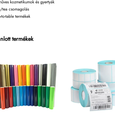
űves kozmetikumok és gyertyák
/tea csomagolás
-to-table termékek
nlott termékek