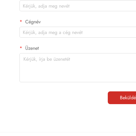
Cégnév
Üzenet
Beküldé