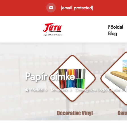
[email protected]
Főoldal
Blog
Papír címke
Főoldal
>
Termékek
>
Önmagukra Lógó Címke
>