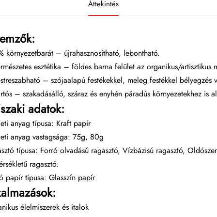
Áttekintés
lemzők:
 környezetbarát – újrahasznosítható, lebontható.
ermészetes esztétika – földes barna felület az organikus/artisztikus 
estreszabható – szójaalapú festékekkel, meleg festékkel bélyegzés
artós – szakadásálló, száraz és enyhén páradús környezetekhez is a
szaki adatok:
leti anyag típusa: Kraft papír
leti anyag vastagsága: 75g, 80g
sztó típusa: Forró olvadású ragasztó, Vízbázisú ragasztó, Oldószer
rsékletű ragasztó.
ó papír típusa: Glasszín papír
kalmazások:
nikus élelmiszerek és italok