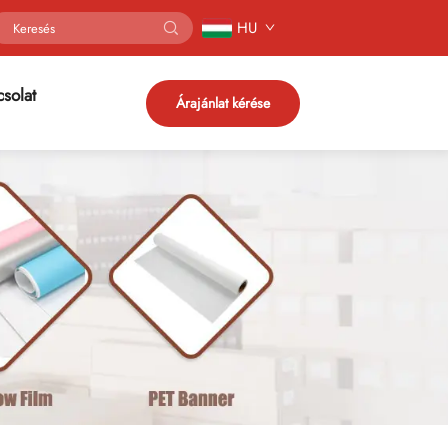
HU
solat
Árajánlat kérése