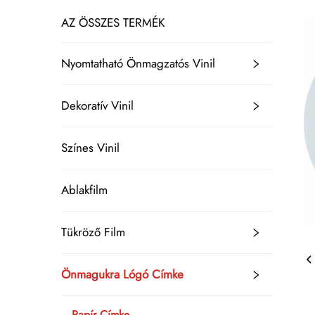
AZ ÖSSZES TERMÉK
Nyomtatható Önmagzatós Vinil
Dekoratív Vinil
Színes Vinil
Ablakfilm
Tükröző Film
Önmagukra Lógó Címke
Papír Címke