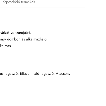
Kapcsolódó termékek
márkák vonzerejéért.
 vagy domborítás alkalmazható.
lkalmas.
es ragasztó, Eltávolítható ragasztó, Alacsony