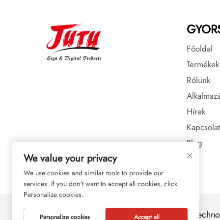
GYOR
Főoldal
Termékek
Rólunk
Alkalmaz
Hírek
Kapcsolat
Blog
We value your privacy
We use cookies and similar tools to provide our
services. If you don't want to accept all cookies, click
Personalize cookies.
Szerzői jog © 2026 JUTU New Materials Technol
Personalize cookies
Accept all