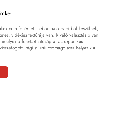
ímke
kék nem fehérített, lebontható papírból készülnek,
tes, vidékies textúrája van. Kiváló választás olyan
amelyek a fenntarthatóságra, az organikus
isszafogott, régi stílusú csomagolásra helyezik a