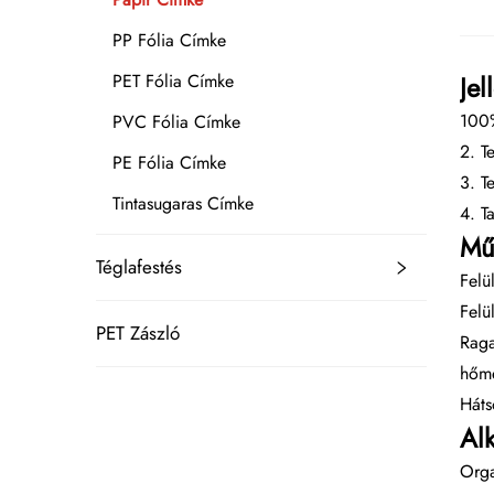
PP Fólia Címke
Jel
PET Fólia Címke
100%
PVC Fólia Címke
2. T
PE Fólia Címke
3. T
Tintasugaras Címke
4. T
Mű
Téglafestés
Felü
Felü
PET Zászló
Raga
hőmé
Háts
Al
Orga