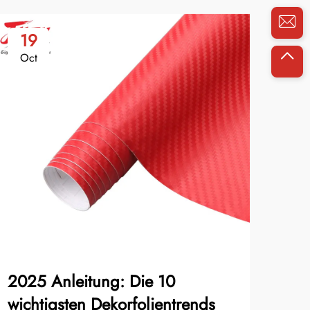
19
2
Oct
No
2025 Anleitung: Die 10
So 
wichtigsten Dekorfolientrends
Bau