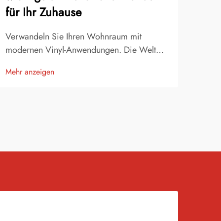
für Ihr Zuhause
Pro
Verwandeln Sie Ihren Wohnraum mit
Baum
modernen Vinyl-Anwendungen. Die Welt
beli
des Innendesigns durchlebt einen
langl
Mehr anzeigen
Mehr
revolutionären Wandel, da Heimbesitzer
ihre
die Vielseitigkeit und ästhetische
Wohn
Anziehungskraft von Kaltlaminierfolien
Kuns
entdecken. Dieses innovative Material hat
Gege
sich zum...