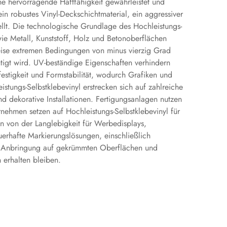
ine hervorragende Haftfähigkeit gewährleistet und
in robustes Vinyl-Deckschichtmaterial, ein aggressiver
ellt. Die technologische Grundlage des Hochleistungs-
wie Metall, Kunststoff, Holz und Betonoberflächen
weise extremen Bedingungen von minus vierzig Grad
chtigt wird. UV-beständige Eigenschaften verhindern
estigkeit und Formstabilität, wodurch Grafiken und
ungs-Selbstklebevinyl erstrecken sich auf zahlreiche
d dekorative Installationen. Fertigungsanlagen nutzen
nehmen setzen auf Hochleistungs-Selbstklebevinyl für
n von der Langlebigkeit für Werbedisplays,
uerhafte Markierungslösungen, einschließlich
die Anbringung auf gekrümmten Oberflächen und
erhalten bleiben.