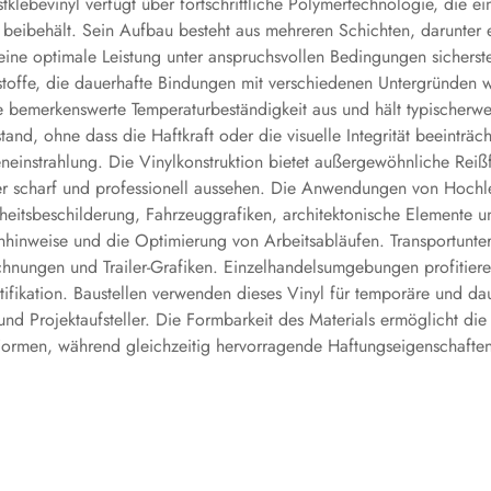
klebevinyl verfügt über fortschrittliche Polymertechnologie, die e
it beibehält. Sein Aufbau besteht aus mehreren Schichten, darunter e
 eine optimale Leistung unter anspruchsvollen Bedingungen sicherst
ebstoffe, die dauerhafte Bindungen mit verschiedenen Untergründen 
ne bemerkenswerte Temperaturbeständigkeit aus und hält typischer
and, ohne dass die Haftkraft oder die visuelle Integrität beeinträ
einstrahlung. Die Vinylkonstruktion bietet außergewöhnliche Reißf
 scharf und professionell aussehen. Die Anwendungen von Hochleist
rheitsbeschilderung, Fahrzeuggrafiken, architektonische Elemente un
hinweise und die Optimierung von Arbeitsabläufen. Transportunter
hnungen und Trailer-Grafiken. Einzelhandelsumgebungen profitiere
fikation. Baustellen verwenden dieses Vinyl für temporäre und da
und Projektaufsteller. Die Formbarkeit des Materials ermöglicht 
ormen, während gleichzeitig hervorragende Haftungseigenschaften 