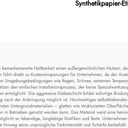
Synthetikpapier-Eti
ne bemerkenswerte Haltbarkeit einen außergewöhnlichen Nutzen, da
er führt direkt zu Kosteneinsparungen für Unternehmen, da der Aus
auen Umgebungsbedingungen wie Regen, Schnee, extremen Temperatu
ätzen den einfachen Installationsprozess, der keine Spezialwerkzeu
kten ermöglicht. Die aggressive Klebeschicht bildet sofortige Bin
ung nach der Anbringung möglich ist. Hochwertiges selbstklebendes
ichsten Untergrundmaterialien – glatten wie strukturierten Oberfläc
 in Betrieben genutzt werden kann. Das Material weist eine hervo
glicht so lebendige, langlebige Grafiken und Texte. Unternehmen p
 hinweg seine ursprüngliche Farbintensität und Schärfe beibehält. D