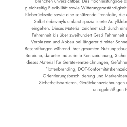
Branchen unverzichtbar. Das Hochleistungs-Selbst
gleichzeitig Flexibilität sowie Witterungsbeständigke
Kleberückseite sowie eine schützende Trennfolie, die
Selbstklebevinyls umfasst spezialisierte Acrylkl
eingehen. Dieses Material zeichnet sich durch ei
Fahrenheit bis über zweihundert Grad Fahrenheit st
Verblassen und Abbau bei längerer direkter Sonnen
Beschriftungen während ihrer gesamten Nutzungsdauer
Bereiche, darunter industrielle Kennzeichnung, Siche
dieses Material für Gerätekennzeichnungen, Gefahren
Flottenbranding, DOT-Konformitätskennzeic
Orientierungsbeschilderung und Markenidenti
Sicherheitsbarrieren, Gerätekennzeichnungen 
unregelmäßigen F