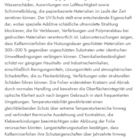
Wasserschäden, Auswirkungen von Luftfeuchtigkeit sowie
Schimmelbildung, die papierbasierte Materialien im Laufe der Zeit
zerstören können. Der UV-Schutz stellt eine entscheidende Eigenschaft
dar, wobei spezielle Additive schädliche ultraviolette Strahlung
blockieren, die für Verblassen, Verfärbungen und Polymerabbau bei
gedruckten Materialien verantwortlich ist. Laboruntersuchungen zeigen,
dass Kaltlaminierfolien die Nutzungsdauer geschützter Materialien um
300–500 % gegenüber ungeschützten Substraten unter identischen
Umweltbedingungen verlängern können. Chemikalienbeständigkeit
schützt vor gängigen Haushalts- und Industriechemikalien,
einschließlich Reinigungsmitteln, Lösungsmitteln und atmosphärischen
Schadstoffen, die zu Fleckenbildung, Verfärbungen oder strukturellen
Schäden führen können. Die Folien widerstehen Kratzern und Abrieb
durch normales Handling und bewahren die Oberflächenintegrität und
optische Klarheit auch nach langem Gebrauch in stark frequentierten
Umgebungen. Temperaturstabilität gewährleistet einen
gleichbleibenden Schutz über extreme Temperaturbereiche hinweg
und verhindert thermische Ausdehnung und Kontraktion, die
Klebeverbindungen beeinträchtigen oder Ablösung der Folie
verursachen könnten. Langzeitalterungsstudien bestätigen, dass
Kaltlaminierfolien ihre Schutzeigenschaften über Jahrzehnte hinweg