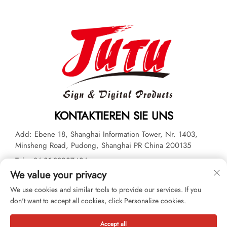
KONTAKTIEREN SIE UNS
Add: Ebene 18, Shanghai Information Tower, Nr. 1403,
Minsheng Road, Pudong, Shanghai PR China 200135
Tel.:
+86-21-33927426
We value your privacy
E-Mail:
[email protected]
We use cookies and similar tools to provide our services. If you
don't want to accept all cookies, click Personalize cookies.
Urheberrecht © 2026 JUTU New Materials Technology Limited
Alle Rechte vorbehalten. -
Datenschutzrichtlinie
Accept all