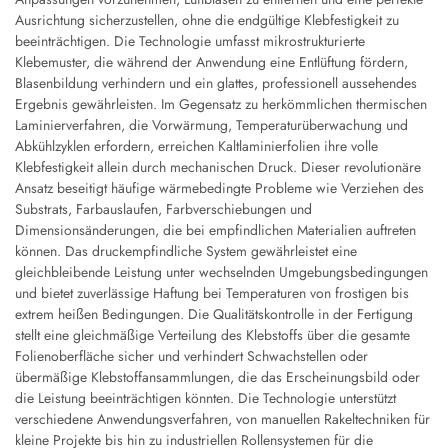
Ausrichtung sicherzustellen, ohne die endgültige Klebfestigkeit zu
beeinträchtigen. Die Technologie umfasst mikrostrukturierte
Klebemuster, die während der Anwendung eine Entlüftung fördern,
Blasenbildung verhindern und ein glattes, professionell aussehendes
Ergebnis gewährleisten. Im Gegensatz zu herkömmlichen thermischen
Laminierverfahren, die Vorwärmung, Temperaturüberwachung und
Abkühlzyklen erfordern, erreichen Kaltlaminierfolien ihre volle
Klebfestigkeit allein durch mechanischen Druck. Dieser revolutionäre
Ansatz beseitigt häufige wärmebedingte Probleme wie Verziehen des
Substrats, Farbauslaufen, Farbverschiebungen und
Dimensionsänderungen, die bei empfindlichen Materialien auftreten
können. Das druckempfindliche System gewährleistet eine
gleichbleibende Leistung unter wechselnden Umgebungsbedingungen
und bietet zuverlässige Haftung bei Temperaturen von frostigen bis
extrem heißen Bedingungen. Die Qualitätskontrolle in der Fertigung
stellt eine gleichmäßige Verteilung des Klebstoffs über die gesamte
Folienoberfläche sicher und verhindert Schwachstellen oder
übermäßige Klebstoffansammlungen, die das Erscheinungsbild oder
die Leistung beeinträchtigen könnten. Die Technologie unterstützt
verschiedene Anwendungsverfahren, von manuellen Rakeltechniken für
kleine Projekte bis hin zu industriellen Rollensystemen für die